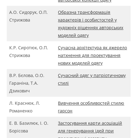
А.О. Сидорук, О.П.
Образна трансформація
Стрижова
характерів і особистостей у
художніх рішеннях авторських
моделей одягу
К.Р. Сиротюк, О.П.
Сучасна архітектура як джерело
Стрижова
натхнення для проектування
нових моделей одягу
В.Р. Бєлова, О.О.
Сучасний одяг у патріотичному
Гараніна, Т.А.
стилі
Дзикович
Л. Краснюк, Л.
Вивчення особливостей стилю
Романенко
гарсон
Е. В. Базилюк, І. О.
Застосування карти асоціацій
Борісова
для генерування ідей при