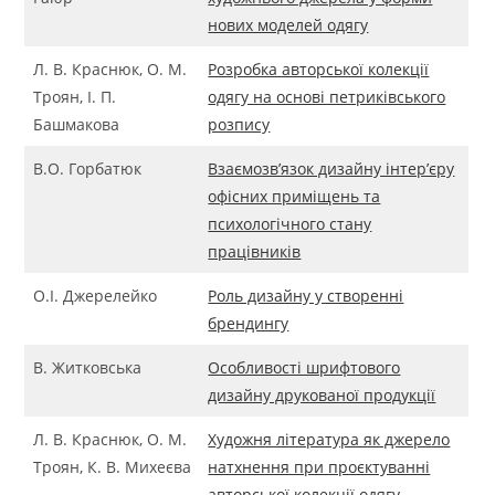
нових моделей одягу
Л. В. Краснюк, О. М.
Розробка авторської колекції
Троян, І. П.
одягу на основі петриківського
Башмакова
розпису
В.О. Горбатюк
Взаємозв’язок дизайну інтер’єру
офісних приміщень та
психологічного стану
працівників
О.І. Джерелейко
Роль дизайну у створенні
брендингу
В. Житковська
Особливості шрифтового
дизайну друкованої продукції
Л. В. Краснюк, О. М.
Художня література як джерело
Троян, К. В. Михеєва
натхнення при проєктуванні
авторської колекції одягу