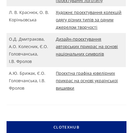
проєктуванні логотипу
Л. В. Краснюк, О. В.
Художнє проєктування колекцій
Коріньовська
одягу різних типів за одним
джерелом творчості
О.Д. Дмитракова,
Дизайн-проєктування
А.О. Колесник, Є.О.
авторських прикрас на основі
Головчанська,
національних символів
І.В. Фролов
А.Ю. Брижак, Є.О.
Проєктна графіка ювелірних
Головчанська, І.В.
прикрас на основі української
Фролов
вишивки
CLOTEXHUB