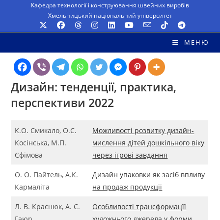
Перейти
Кафедра технології і конструювання швейних виробів
Хмельницький національний університет
до
вмісту
МЕНЮ
Дизайн: тенденції, практика,
перспективи 2022
К.О. Смикало, О.С.
Можливості розвитку дизайн-
Косінська, М.П.
мислення дітей дошкільного віку
Єфімова
через ігрові завдання
О. О. Пайтель, А.К.
Дизайн упаковки як засіб впливу
Кармаліта
на продаж продукції
Л. В. Краснюк, А. С.
Особливості трансформацїї
Гаюр
художнього джерела у форми