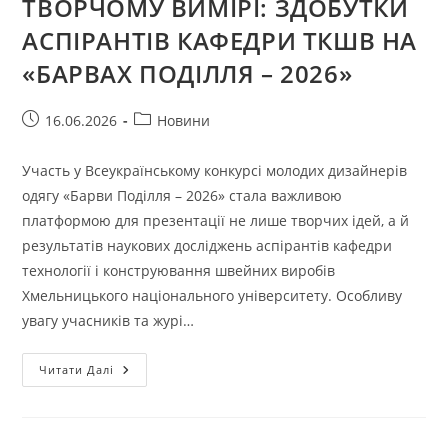
ТВОРЧОМУ ВИМІРІ: ЗДОБУТКИ
АСПІРАНТІВ КАФЕДРИ ТКШВ НА
«БАРВАХ ПОДІЛЛЯ – 2026»
Запис
Категорія
16.06.2026
Новини
опубліковано:
запису:
Участь у Всеукраїнському конкурсі молодих дизайнерів
одягу «Барви Поділля – 2026» стала важливою
платформою для презентації не лише творчих ідей, а й
результатів наукових досліджень аспірантів кафедри
технології і конструювання швейних виробів
Хмельницького національного університету. Особливу
увагу учасників та журі…
НАУКОВІ
Читати Далі
ДОСЛІДЖЕННЯ
У
ТВОРЧОМУ
ВИМІРІ:
ЗДОБУТКИ