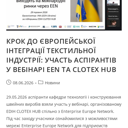
МОЛОДИХ
ВЧЕНИХ
«ІІМВ
ХНУ
2026»
КРОК ДО ЄВРОПЕЙСЬКОЇ
ІНТЕГРАЦІЇ ТЕКСТИЛЬНОЇ
ІНДУСТРІЇ: УЧАСТЬ АСПІРАНТІВ
У ВЕБІНАРІ EEN ТА CLOTEX HUB
Запис
Категорія
08.06.2026
Новини
опубліковано:
запису:
29.05.2026 аспіранти кафедри технології і конструювання
швейних виробів взяли участь у вебінарі, організованому
EDIH CLOTEX HUB спільно з Enterprise Europe Network.
Під час заходу учасники ознайомилися з можливостями
мережі Enterprise Europe Network для підприємств