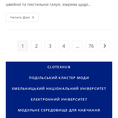
швейної та текстильної галузі, зокрема щодо…
КРОК
Читати Далі
ДО
ЄВРОПЕЙСЬКОЇ
ІНТЕГРАЦІЇ
ТЕКСТИЛЬНОЇ
ІНДУСТРІЇ:
УЧАСТЬ
АСПІРАНТІВ
1
2
3
4
…
76
Перейти
У
ВЕБІНАРІ
EEN
ТА
CLOTEX
HUB
CLOTEXHUB
ПОДІЛЬСЬКИЙ КЛАСТЕР МОДИ
ХМЕЛЬНИЦЬКИЙ НАЦІОНАЛЬНИЙ УНІВЕРСИТЕТ
ЕЛЕКТРОННИЙ УНІВЕРСИТЕТ
МОДУЛЬНЕ СЕРЕДОВИЩЕ ДЛЯ НАВЧАННЯ