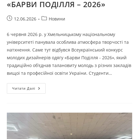
«БАРВИ ПОДІЛЛЯ – 2026»
Запис
Категорія
12.06.2026
Новини
опубліковано:
запису:
6 червня 2026 р. у Хмельницькому національному
університеті панувала особлива атмосфера творчості та
натхнення. Саме тут відбувся Всеукраїнський конкурс
молодих дизайнерів одягу «Барви Поділля - 2026», який
традиційно об’єднав талановиту молодь з різних закладів
вищої та професійної освіти України. Студенти…
КАФЕДРА
Читати Далі
ТЕХНОЛОГІЇ
І
КОНСТРУЮВАННЯ
ШВЕЙНИХ
ВИРОБІВ
ВІТАЄ
УЧАСНИКІВ
ТА
ПЕРЕМОЖЦІВ
ВСЕУКРАЇНСЬКОГО
КОНКУРСУ