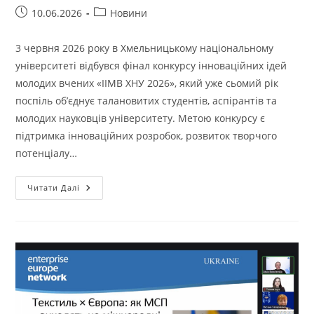
Запис
Категорія
10.06.2026
Новини
опубліковано:
запису:
3 червня 2026 року в Хмельницькому національному
університеті відбувся фінал конкурсу інноваційних ідей
молодих вчених «ІІМВ ХНУ 2026», який уже сьомий рік
поспіль об’єднує талановитих студентів, аспірантів та
молодих науковців університету. Метою конкурсу є
підтримка інноваційних розробок, розвиток творчого
потенціалу…
ПРЕДСТАВНИКИ
Читати Далі
КАФЕДРИ
ТЕХНОЛОГІЇ
І
КОНСТРУЮВАННЯ
ШВЕЙНИХ
ВИРОБІВ
–
СЕРЕД
ПРИЗЕРІВ
КОНКУРСУ
ІННОВАЦІЙНИХ
ІДЕЙ