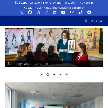
Перейти
Кафедра технології і конструювання швейних виробів
Хмельницький національний університет
до
вмісту
МЕНЮ
Методичне забезпечення