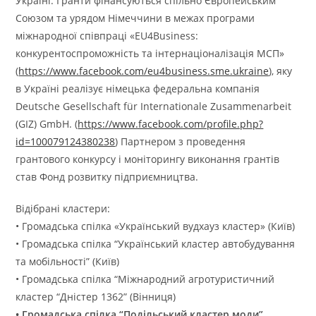
Україні. Гранти фінансуються спільно Європейським
Союзом та урядом Німеччини в межах програми
міжнародної співпраці «EU4Business:
конкурентоспроможність та інтернаціоналізація МСП»
(
https://www.facebook.com/eu4business.sme.ukraine
), яку
в Україні реалізує німецька федеральна компанія
Deutsche Gesellschaft für Internationale Zusammenarbeit
(GIZ) GmbH. (
https://www.facebook.com/profile.php?
id=100079124380238
) Партнером з проведення
грантового конкурсу і моніторингу виконання грантів
став Фонд розвитку підприємництва.
Відібрані кластери:
• Громадська спілка «Український вудхауз кластер» (Київ)
• Громадська спілка “Український кластер автобудування
та мобільності” (Київ)
• Громадська спілка “Міжнародний агротуристичний
кластер “Дністер 1362” (Вінниця)
• Громадська спілка “Подільський кластер моди”