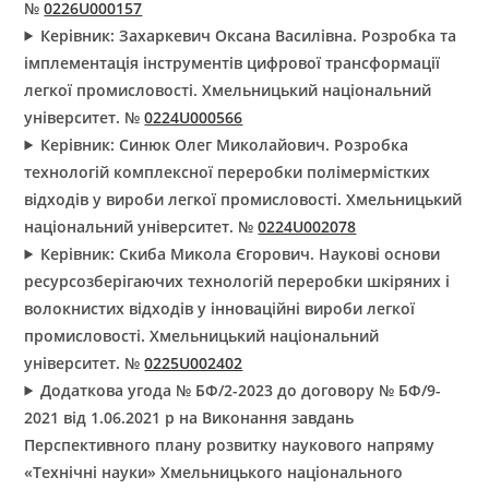
№
0226U000157
Керівник: Захаркевич Оксана Василівна. Розробка та
імплементація інструментів цифрової трансформації
легкої промисловості. Хмельницький національний
університет. №
0224U000566
Керівник: Синюк Олег Миколайович. Розробка
технологій комплексної переробки полімермістких
відходів у вироби легкої промисловості. Хмельницький
національний університет. №
0224U002078
Керівник: Скиба Микола Єгорович. Наукові основи
ресурсозберігаючих технологій переробки шкіряних і
волокнистих відходів у інноваційні вироби легкої
промисловості. Хмельницький національний
університет. №
0225U002402
Додаткова угода № БФ/2-2023 до договору № БФ/9-
2021 від 1.06.2021 р на Виконання завдань
Перспективного плану розвитку наукового напряму
«Технічні науки» Хмельницького національного