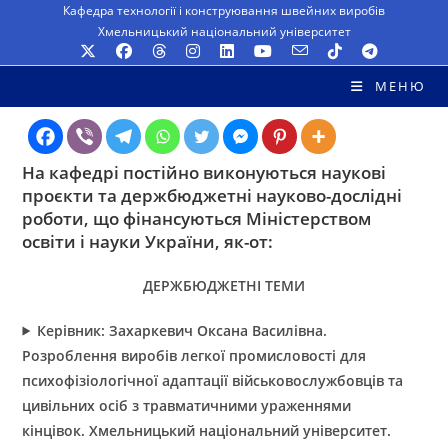
Перейти
Кафедра технології і конструювання швейних виробів
Хмельницький національний університет
до
вмісту
МЕНЮ
На кафедрі постійно виконуються наукові
проєкти та держбюджетні науково-дослідні
роботи, що фінансуються Міністерством
освіти і науки України, як-от:
ДЕРЖБЮДЖЕТНІ ТЕМИ
Керівник: Захаркевич Оксана Василівна.
Розроблення виробів легкої промисловості для
психофізіологічної адаптації військовослужбовців та
цивільних осіб з травматичними ураженнями
кінцівок. Хмельницький національний університет.