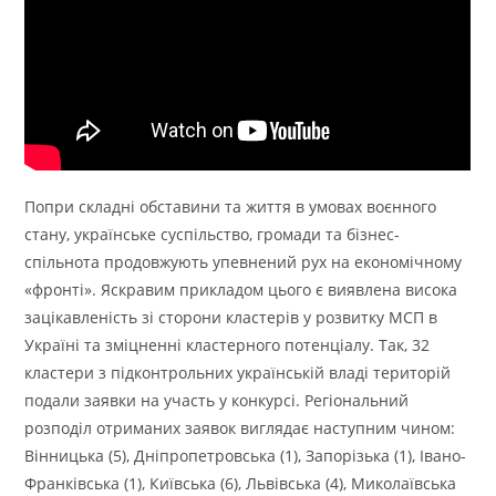
Попри складні обставини та життя в умовах воєнного
стану, українське суспільство, громади та бізнес-
спільнота продовжують упевнений рух на економічному
«фронті». Яскравим прикладом цього є виявлена висока
зацікавленість зі сторони кластерів у розвитку МСП в
Україні та зміцненні кластерного потенціалу. Так, 32
кластери з підконтрольних українській владі територій
подали заявки на участь у конкурсі. Регіональний
розподіл отриманих заявок виглядає наступним чином:
Вінницька (5), Дніпропетровська (1), Запорізька (1), Івано-
Франківська (1), Київська (6), Львівська (4), Миколаївська