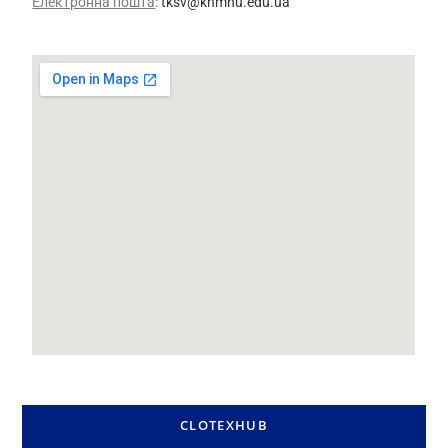
Електронна пошта
:
tksv@khmnu.edu.ua
CLOTEXHUB