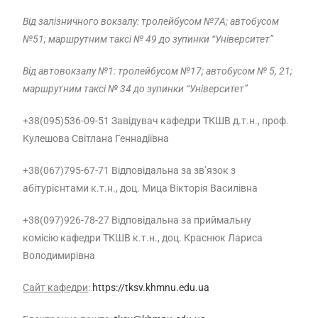
Від залізничного вокзалу: тролейбусом №7A; автобусом
№51; маршрутним таксі № 49 до зупинки “Університет”
Від автовокзалу №1: тролейбусом №17; автобусом № 5, 21;
маршрутним таксі № 34 до зупинки “Університет”
+38(095)536-09-51 Завідувач кафедри ТКШВ д.т.н., проф.
Кулешова Світлана Геннадіївна
+38(067)795-67-71 Відповідальна за зв’язок з
абітурієнтами к.т.н., доц. Мица Вікторія Василівна
+38(097)926-78-27 Відповідальна за приймальну
комісію кафедри ТКШВ к.т.н., доц. Краснюк Лариса
Володимирівна
Сайт кафедри
:
https://tksv.khmnu.edu.ua