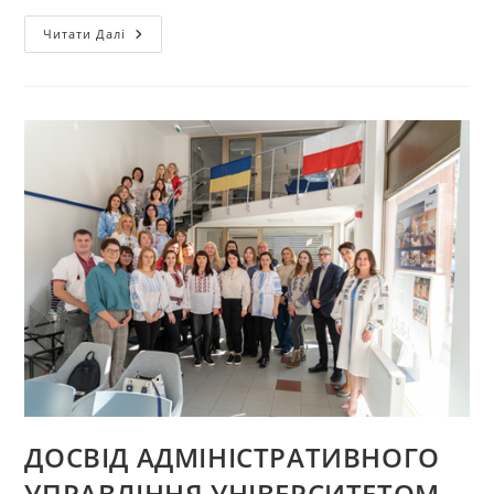
МІЖНАРОДНЕ
Читати Далі
СТАЖУВАННЯ
ВИКЛАДАЧІВ
КАФЕДРИ
ТЕХНОЛОГІЇ
ТА
КОНСТРУЮВАННЯ
ШВЕЙНИХ
ВИРОБІВ
У
ТЕХНІЧНОМУ
УНІВЕРСИТЕТІ
ВАРНА
(БОЛГАРІЯ)
ДОСВІД АДМІНІСТРАТИВНОГО
УПРАВЛІННЯ УНІВЕРСИТЕТОМ