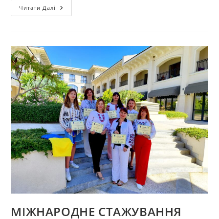
ВІЗИТ
Читати Далі
ДО
ТЕХНІЧНОГО
УНІВЕРСИТЕТУ
ІМЕНІ
ГЕОРГЕ
АСАЧІ
В
МІСТІ
ЯССИ,
РУМУНІЯ
МІЖНАРОДНЕ СТАЖУВАННЯ