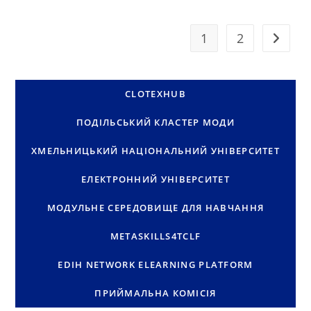
ПІД
ЧАС
УЧАСТІ
В
1
2
Перейти
ПРОГРАМІ
МІЖНАРОДНОЇ
АКАДЕМІЧНОЇ
МОБІЛЬНОСТІ
CLOTEXHUB
ПОДІЛЬСЬКИЙ КЛАСТЕР МОДИ
ХМЕЛЬНИЦЬКИЙ НАЦІОНАЛЬНИЙ УНІВЕРСИТЕТ
ЕЛЕКТРОННИЙ УНІВЕРСИТЕТ
МОДУЛЬНЕ СЕРЕДОВИЩЕ ДЛЯ НАВЧАННЯ
METASKILLS4TCLF
EDIH NETWORK ELEARNING PLATFORM
ПРИЙМАЛЬНА КОМІСІЯ