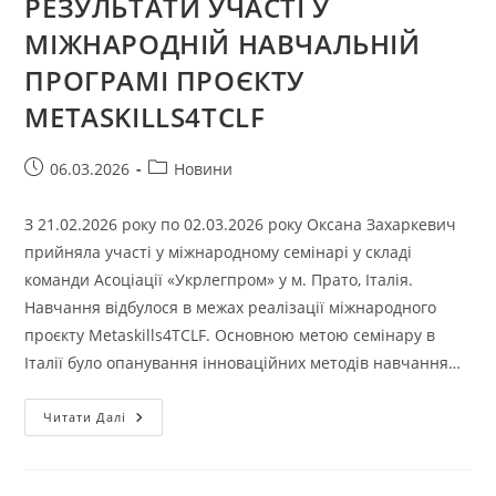
РЕЗУЛЬТАТИ УЧАСТІ У
МІЖНАРОДНІЙ НАВЧАЛЬНІЙ
ПРОГРАМІ ПРОЄКТУ
METASKILLS4TCLF
Запис
Категорія
06.03.2026
Новини
опубліковано:
запису:
З 21.02.2026 року по 02.03.2026 року Оксана Захаркевич
прийняла участі у міжнародному семінарі у складі
команди Асоціації «Укрлегпром» у м. Прато, Італія.
Навчання відбулося в межах реалізації міжнародного
проєкту Metaskills4TCLF. Основною метою семінару в
Італії було опанування інноваційних методів навчання…
РЕЗУЛЬТАТИ
Читати Далі
УЧАСТІ
У
МІЖНАРОДНІЙ
НАВЧАЛЬНІЙ
ПРОГРАМІ