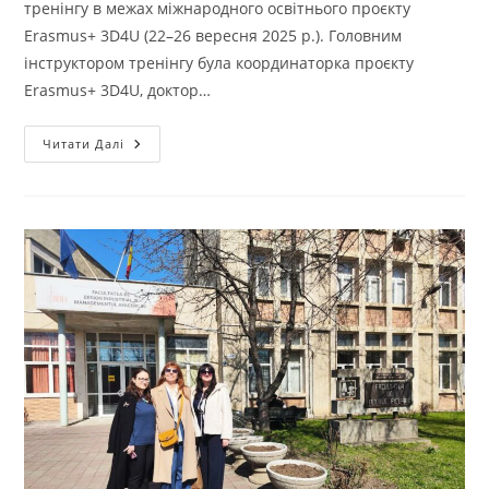
тренінгу в межах міжнародного освітнього проєкту
Erasmus+ 3D4U (22–26 вересня 2025 р.). Головним
інструктором тренінгу була координаторка проєкту
Erasmus+ 3D4U, доктор…
3D4U
Читати Далі
IHU
ONLINE
TRAINING
–
22-
26.09.2025