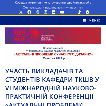
Перейти
Кафедра технології і конструювання швейних виробів
Хмельницький національний університет
до
вмісту
МЕНЮ
УЧАСТЬ ВИКЛАДАЧІВ ТА
СТУДЕНТІВ КАФЕДРИ ТКШВ У
VI МІЖНАРОДНІЙ НАУКОВО-
ПРАКТИЧНІЙ КОНФЕРЕНЦІЇ
«АКТУАЛЬНІ ПРОБЛЕМИ