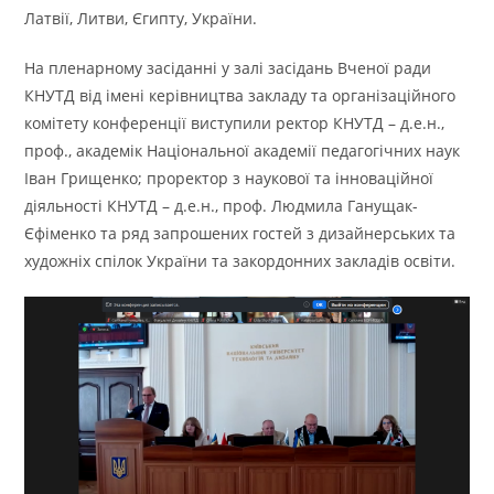
Латвії, Литви, Єгипту, України.
На пленарному засіданні у залі засідань Вченої ради
КНУТД від імені керівництва закладу та організаційного
комітету конференції виступили ректор КНУТД – д.e.н.,
проф., академік Національної академії педагогічних наук
Іван Грищенко; проректор з наукової та інноваційної
діяльності КНУТД – д.е.н., проф. Людмила Ганущак-
Єфіменко та ряд запрошених гостей з дизайнерських та
художніх спілок України та закордонних закладів освіти.