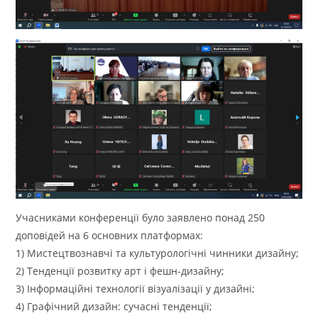
Учасниками конференції було заявлено понад 250
доповідей на 6 основних платформах:
1) Мистецтвознавчі та культурологічні чинники дизайну;
2) Тенденції розвитку арт і фешн-дизайну;
3) Інформаційні технології візуалізації у дизайні;
4) Графічний дизайн: сучасні тенденції;