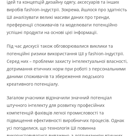
ідей та концепцій дизайну одягу, аксесуарів та інших
виробів fashion-індустрії. Зокрема, йшлося про здатність
ШІ аналізувати великі масиви даних про тренди,
преференції споживачів та моделювати потенційно
успішні продукти на основі цієї інформації.
Під час дискусії також обговорювалися виклики та
потенційні ризики використання ШІ у fashion-індустрії.
Серед них – проблеми захисту інтелектуальної власності,
дотримання етичних норм при роботі з персональними
даними споживачів та збереження людського
креативного потенціалу.
Загалом учасники відзначили значний потенціал
штучного інтелекту для розвитку професійних
компетенцій фахівців легкої промисловості та
підвищення ефективності виробничих процесів. Однак
усі погодилися, що технологія ШІ повинна
використовуватися виважено, з дотриманням етичних