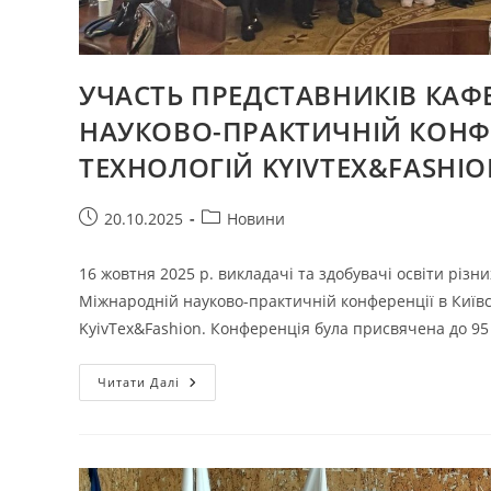
УЧАСТЬ ПРЕДСТАВНИКІВ КАФ
НАУКОВО-ПРАКТИЧНІЙ КОНФЕ
ТЕХНОЛОГІЙ KYIVTEX&FASHI
Запис
Категорія
20.10.2025
Новини
опубліковано:
запису:
16 жовтня 2025 р. викладачі та здобувачі освіти різ
Міжнародній науково-практичній конференції в Київс
KyivTex&Fashion. Конференція була присвячена до 95
УЧАСТЬ
Читати Далі
ПРЕДСТАВНИКІВ
КАФЕДРИ
ТКШВ
У
IХ
МІЖНАРОДНІЙ
НАУКОВО-