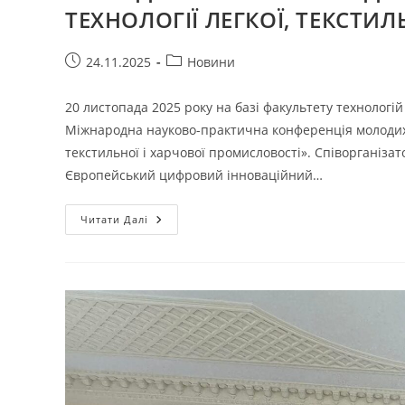
ТЕХНОЛОГІЇ ЛЕГКОЇ, ТЕКСТИ
Запис
Категорія
24.11.2025
Новини
опубліковано:
запису:
20 листопада 2025 року на базі факультету технологі
Міжнародна науково-практична конференція молодих в
текстильної і харчової промисловості». Співорганіза
Європейський цифровий інноваційний…
ПІДСУМКИ
Читати Далі
МІЖНАРОДНОЇ
НАУКОВО-
ПРАКТИЧНОЇ
КОНФЕРЕНЦІЇ
МОЛОДИХ
ВЧЕНИХ
ТА
СТУДЕНТІВ
«РЕСУРСОЗБЕРІГАЮЧІ
ТЕХНОЛОГІЇ
ЛЕГКОЇ,
ТЕКСТИЛЬНОЇ
І
ХАРЧОВОЇ