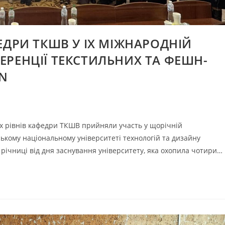
ЕДРИ ТКШВ У IХ МІЖНАРОДНІЙ
РЕНЦІЇ ТЕКСТИЛЬНИХ ТА ФЕШН-
ON
них рівнів кафедри ТКШВ прийняли участь у щорічній
ькому національному університеті технологій та дизайну
 річниці від дня заснування університету, яка охопила чотири…