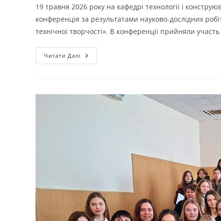
19 травня 2026 року на кафедрі технології і констру
конференція за результатами науково-дослідних робі
технічної творчості». В конференції прийняли участ
СТУДЕНТИ
Читати Далі
КАФЕДРИ
ТЕХНОЛОГІЇ
І
КОНСТРУЮВАННЯ
ШВЕЙНИХ
ВИРОБІВ
ПРЕЗЕНТУВАЛИ
НАУКОВІ
ЗДОБУТКИ
НА
ЩОРІЧНІЙ
СТУДЕНТСЬКІЙ
КОНФЕРЕНЦІЇ