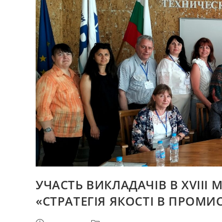
ПРАКТИЧНІЙ
КОНФЕРЕНЦІЇ
ТЕКСТИЛЬНИХ
ТА
ФЕШН-
ТЕХНОЛОГІЙ
KYIVTEX&FASHION
УЧАСТЬ ВИКЛАДАЧІВ В XVIII
«СТРАТЕГІЯ ЯКОСТІ В ПРОМИС