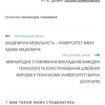
к.т.н., доцент
Оксана Домбровська
ПОЗНАЧКИ
:
МІЖНАРОДНЕ СТАЖУВАННЯ
Прочитати
Попередній запис
більше
АКАДЕМІЧНА МОБІЛЬНІСТЬ – УНІВЕРСИТЕТ ІМЕНІ
статей
АДАМА МІЦКЕВИЧА
Наступний запис
МІЖНАРОДНЕ СТАЖУВАННЯ ВИКЛАДАЧІВ КАФЕДРИ
ТЕХНОЛОГІЇ ТА КОНСТРУЮВАННЯ ШВЕЙНИХ
ВИРОБІВ У ТЕХНІЧНОМУ УНІВЕРСИТЕТІ ВАРНА
(БОЛГАРІЯ)
ВАМ ТАКОЖ МОЖЕ СПОДОБАТИСЬ