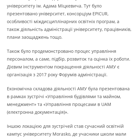
університету ім. Адама Міцкевича. Тут було
презентовано університет, консорціум EPICUR,
особливості міждисциплінарних освітніх програм, а
також діяльність адміністрації університету, працівників,
плани заощаджень тощо.
Також було продемонстровано процес управління
персоналом, а саме, підбір, розвиток та оцінка їх роботи.
Дієвим інструментом покращення діяльності АМУ є
організація з 2017 року Форумів адміністрації.
Економічна складова діяльності АМУ була презентована
в рамках зустрічі «Управління будівлями та майном,
менеджмент» та «Управління процесами в UAM
(електронна документація)».
Іншою локацією для зустрічей став сучасний освітній
кампус університету Morasko, де учасники школи мали