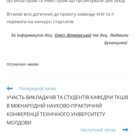
організаторам та інвесторам що організували цей захід!
Вітаємо всіх дотичних до проєкту команди ХНУ та її
перемоги на конкурсі стартапів.
За інформацією доц.
Олесі Дітковської
та доц. Людмили
Буханцової
.
ПОЗНАЧКИ
:
НАУКА
Прочитати
Попередній запис
більше
УЧАСТЬ ВИКЛАДАЧІВ ТА СТУДЕНТІВ КАФЕДРИ ТКШВ
статей
В МІЖНАРОДНІЙ НАУКОВО-ПРАКТИЧНІЙ
КОНФЕРЕНЦІЇ ТЕХНІЧНОГО УНІВЕРСИТЕТУ
МОЛДОВИ
Наступний запис