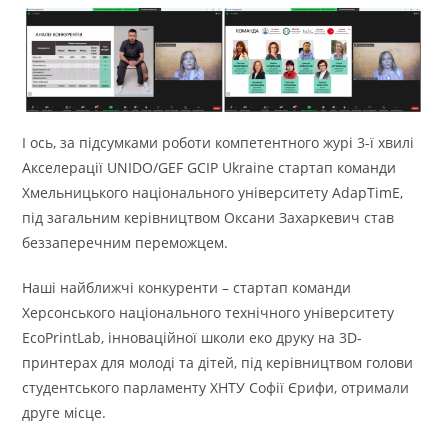
І ось, за підсумками роботи компетентного журі 3-ї хвилі
Акселерації UNIDO/GEF GCIP Ukraine стартап команди
Хмельницького національного університету AdapTimE,
під загальним керівництвом Оксани Захаркевич став
беззаперечним переможцем.
Наші найближчі конкуренти – стартап команди
Херсонського національного технічного університету
EcoPrintLab, інноваційної школи еко друку на 3D-
принтерах для молоді та дітей, під керівництвом голови
студентського парламенту ХНТУ Софії Єрифи, отримали
друге місце.