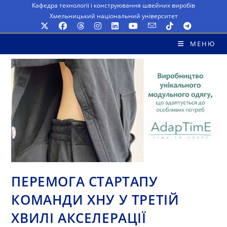
Перейти
Кафедра технології і конструювання швейних виробів
Хмельницький національний університет
до
вмісту
МЕНЮ
ПЕРЕМОГА СТАРТАПУ
КОМАНДИ ХНУ У ТРЕТІЙ
ХВИЛІ АКСЕЛЕРАЦІЇ