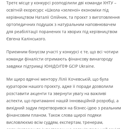
Третє місце у конкурсі розподілили дві команди ХНТУ –
освітній екоресурс «Школа «зеленої» економіки під
керівництвом Наталії Олійник, та проєкт з виготовлення
ортопедичних подушок з натуральним наповнювачем
для реабілітації поранених та хворих під керівництвом
Євгена Калінського.
Приємним бонусом участі у конкурсі є те, що всі чотири
команди фіналісти отримають фінансову винагороду
завдяки підтримці ЮНІДО/ГЕФ GCIP Ukraine.
Ми щиро вдячні ментору Лілії Кочевській, що була
куратором нашого проєкту, адже її поради дозволили
розставити акценти та звернути увагу на важливі
аспекти, що притаманні нашій інноваційній розробці, а
вихідний задум перетворився на бізнес-ідею з реальним
фінансовим планом. Також слова щирої подяки
висловлюємо всім суддям, експертам, тренерам,