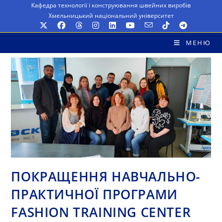
Перейти
Кафедра технології і конструювання швейних виробів
Хмельницький національний університет
до
вмісту
МЕНЮ
ПОКРАЩЕННЯ НАВЧАЛЬНО-
ПРАКТИЧНОЇ ПРОГРАМИ
FASHION TRAINING CENTER