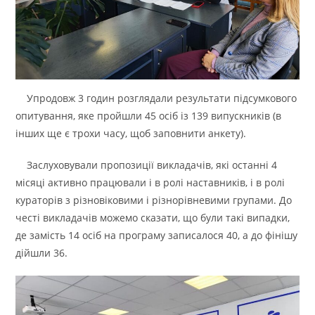
Упродовж 3 годин розглядали результати підсумкового
опитування, яке пройшли 45 осіб із 139 випускників (в
інших ще є трохи часу, щоб заповнити анкету).
Заслуховували пропозиції викладачів, які останні 4
місяці активно працювали і в ролі наставників, і в ролі
кураторів з різновіковими і різнорівневими групами. До
честі викладачів можемо сказати, що були такі випадки,
де замість 14 осіб на програму записалося 40, а до фінішу
дійшли 36.