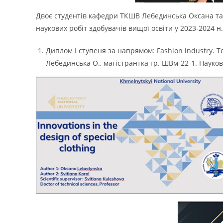
Двоє студентів кафедри ТКШВ Лебединська Оксана т
наукових робіт здобувачів вищої освіти у 2023-2024 н. 
Диплом І ступеня за напрямом: Fashion industry. Тем
Лебединська О., магістрантка гр. ШВм-22-1. Науко