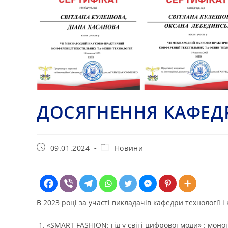
ДОСЯГНЕННЯ КАФЕДР
Запис
Категорія
09.01.2024
Новини
опубліковано:
запису:
В 2023 році за участі викладачів кафедри технології
«SMART FASHION: гід у світі цифрової моди» : моног