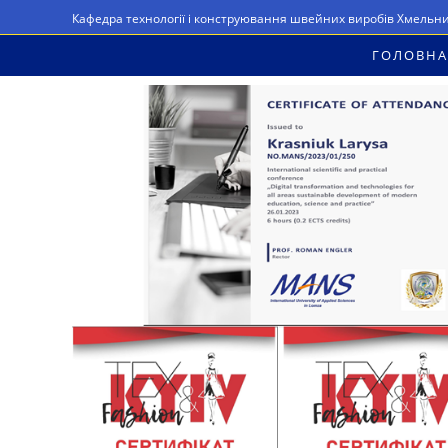
Перейти
Кафедра технології і конструювання швейних виробів Хмельн
до
ГОЛОВНА
вмісту