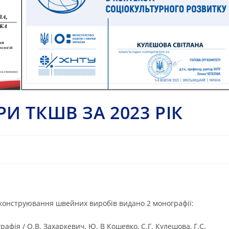
И ТКШВ ЗА 2023 РІК
 і конструювання швейних виробів видано 2 монографії:
рафія / О.В. Захаркевич, Ю. В Кошевко, С.Г. Кулешова, Г.С.