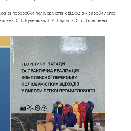
ксної переробки полімермістких відходів у вироби легкої
нішена, С. Г. Кулешова, Т. А. Надопта, С. Л. Горященко. –