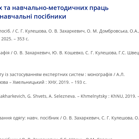
х та навчально-методичних праць
 навчальні посібники
сіб. / С. Г. Кулешова, О. В. Захаркевич, О. М. Домбровська, О.А.
2025. – 353 с.
я / О. В. Захаркевич, Ю. В. Кошевко, С. Г. Кулешова, Г.С. Шве
у із застосуванням експертних систем : монографія / А.Л.
ова – Хмельницький : ХНУ, 2019. – 193 с.
 Zakharkevich, G. Shvets, A. Selezneva. – Khmelnytsky : KhNU, 2019. 
ння одягу: навч. посібник / О. В. Захаркевич, С. Г. Кулешова, О