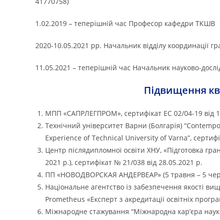
41770758)
1.02.2019 – теперішній час Професор кафедри ТКШВ
2020-10.05.2021 рр. Начальник відділу координації г
11.05.2021 – теперішній час Начальник науково-досл
Підвищення ква
МПП «САПРЛЕГПРОМ», сертифікат ЕС 02/04-19 від 11
Технічний університет Варни (Болгарія) “Contempor
Experience of Technical University of Varna”, сертиф
Центр післядипломної освіти ХНУ, «Підготовка гран
2021 р.), сертифікат № 21/038 від 28.05.2021 р.
ПП «НОВОДВОРСКАЯ АНДЕРВЕАР» (5 травня – 5 червня
Національне агентство із забезпечення якості вищ
Prometheus «Експерт з акредитації освітніх програм
Міжнародне стажування “Міжнародна кар’єра науко