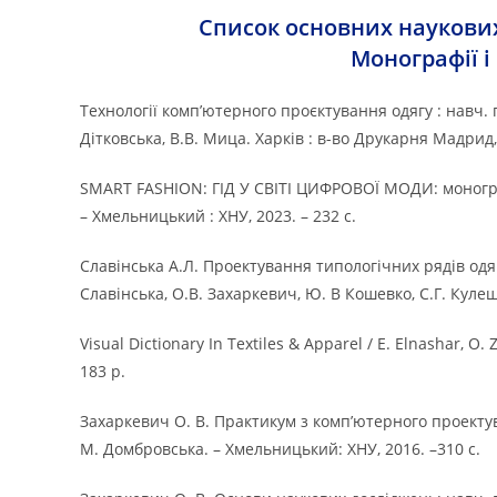
Список основних наукови
Монографії і
Технології комп’ютерного проєктування одягу : навч. по
Дітковська, В.В. Мица. Харків : в-во Друкарня Мадрид, 
SMART FASHION: ГІД У СВІТІ ЦИФРОВОЇ МОДИ: монографі
– Хмельницький : ХНУ, 2023. – 232 с.
Славінська А.Л. Проектування типологічних рядів одяг
Славінська, О.В. Захаркевич, Ю. В Кошевко, С.Г. Кулеш
Visual Dictionary In Textiles & Apparel / E. Elnashar, O.
183 p.
Захаркевич О. В. Практикум з комп’ютерного проектува
М. Домбровська. – Хмельницький: ХНУ, 2016. –310 с.