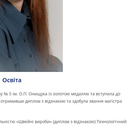
Освіта
лу № 5 ім. О.П. Онищука із золотою медаллю та вступила до
, отримавши диплом з відзнакою та здобула звання магістра
альністю «Швейні вироби» (диплом з відзнакою) Технологічний