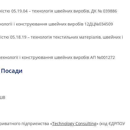
ністю 05.19.04 – технологія швейних виробів, ДК № 039886
хнології і конструювання швейних виробів 12ДЦ№034509
істю 05.18.19 – технологія текстильних матеріалів, швейних і
технології і конструювання швейних виробів АП №001272
Посади
КШВ
приватного підприємства «
Technology Consulting
» (код ЄДРПОУ