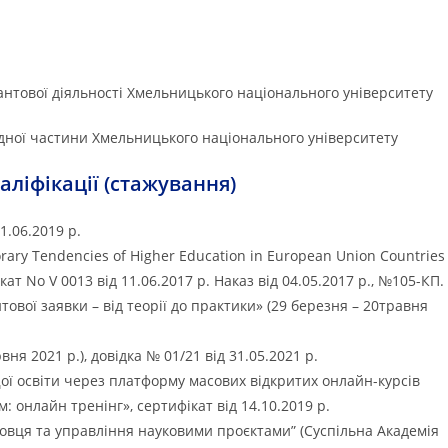
рантової діяльності Хмельницького національного університету
ідної частини Хмельницького національного університету
ліфікації (стажування)
.06.2019 р.
ary Tendencies of Higher Education in European Union Countries
ікат No V 0013 від 11.06.2017 р. Наказ від 04.05.2017 р., №105-КП.
тової заявки – від теорії до практики» (29 березня – 20травня
 2021 р.), довідка № 01/21 від 31.05.2021 р.
ої освіти через платформу масових відкритих онлайн-курсів
: онлайн тренінг», сертифікат від 14.10.2019 р.
вця та управління науковими проєктами” (Суспільна Академія