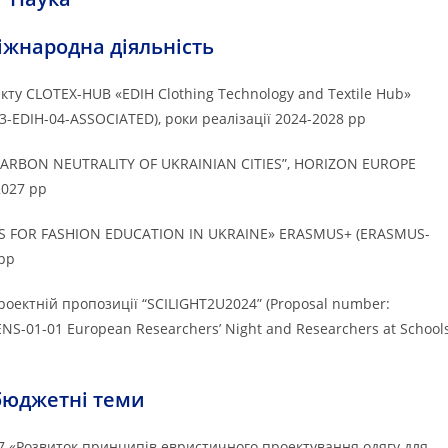
іжнародна діяльність
кту CLOTEX-HUB «EDIH Clothing Technology and Textile Hub»
23-EDIH-04-ASSOCIATED), роки реалізації 2024-2028 рр
 CARBON NEUTRALITY OF UKRAINIAN CITIES”, HORIZON EUROPE
2027 рр
PTS FOR FASHION EDUCATION IN UKRAINE» ERASMUS+ (ERASMUS-
 рр
 проектній пропозиції “SCILIGHT2U2024” (Proposal number:
S-01-01 European Researchers’ Night and Researchers at School
юджетні теми
7 «Розвиток принципів евристичного проектування одягу для