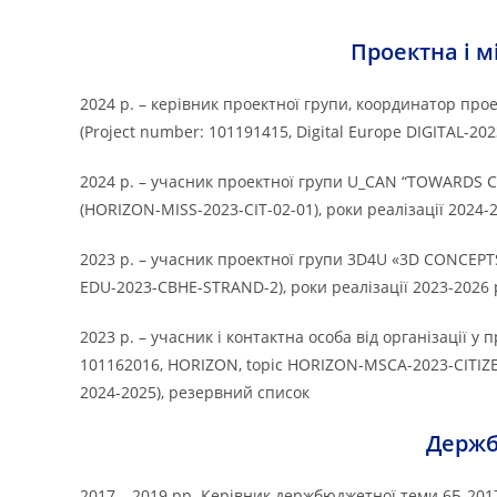
Проектна і м
2024 р. – керівник проектної групи, координатор прое
(Project number: 101191415, Digital Europe DIGITAL-20
2024 р. – учасник проектної групи U_CAN “TOWARDS
(HORIZON-MISS-2023-CIT-02-01), роки реалізації 2024-
2023 р. – учасник проектної групи 3D4U «3D CONCE
EDU-2023-CBHE-STRAND-2), роки реалізації 2023-2026
2023 р. – учасник і контактна особа від організації у
101162016, HORIZON, topic HORIZON-MSCA-2023-CITIZEN
2024-2025), резервний список
Держб
2017 – 2019 рр. Керівник держбюджетної теми 6Б-201