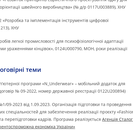
орієнтації швейного виробництва» (№ д/р 0117U003889), ХНУ
2 «Розробка та імплементація інструментів цифрової
213), ХНУ
обів легкої промисловості для психофізіологічної адаптації
ими ураженнями кінцівок», 0124U000790, МОН, роки реалізації
оговірні теми
омп’ютерної програми «N_Underwear» – мобільний додаток для
договір № 09-2022, номер державної реєстрації 0122U200894)
№1/09-2023 від 1.09.2023. Організація підготовки та проведення
них спеціальностей для забезпечення реалізації проєкту «Fashio
 та перепідготовки кадрів. Програма реалізується
Агенція Сталог
рентоспроможна економіка України»