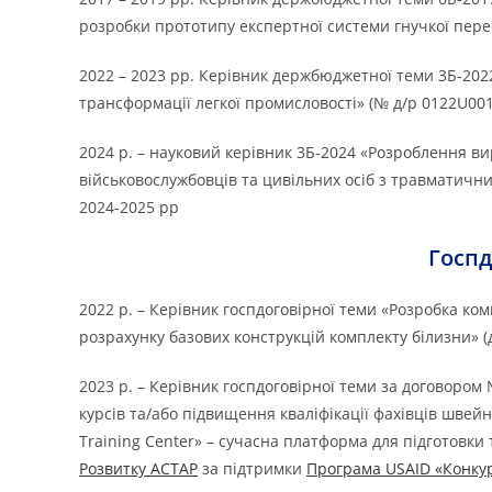
розробки прототипу експертної системи гнучкої пере
2022 – 2023 рр. Керівник держбюджетної теми 3Б-202
трансформації легкої промисловості» (№ д/р 0122U001
2024 р. – науковий керівник 3Б-2024 «Розроблення вир
військовослужбовців та цивільних осіб з травматичн
2024-2025 рр
Госпд
2022 р. – Керівник госпдоговірної теми «Розробка к
розрахунку базових конструкцій комплекту білизни» (
2023 р. – Керівник госпдоговірної теми за договором 
курсів та/або підвищення кваліфікації фахівців швей
Training Center» – сучасна платформа для підготовки
Розвитку АСТАР
за підтримки
Програма USAID «Конку