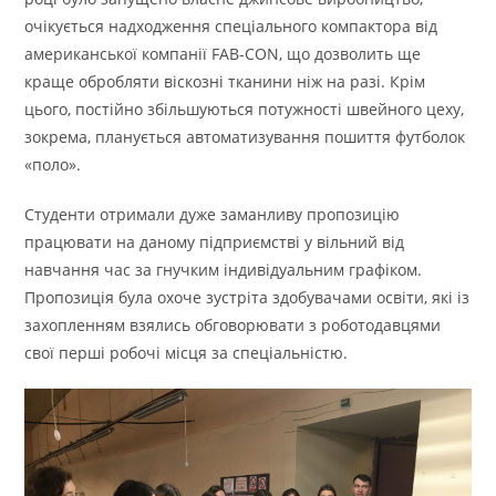
очікується надходження спеціального компактора від
американської компанії FAB-CON, що дозволить ще
краще обробляти віскозні тканини ніж на разі. Крім
цього, постійно збільшуються потужності швейного цеху,
зокрема, планується автоматизування пошиття футболок
«поло».
Студенти отримали дуже заманливу пропозицію
працювати на даному підприємстві у вільний від
навчання час за гнучким індивідуальним графіком.
Пропозиція була охоче зустріта здобувачами освіти, які із
захопленням взялись обговорювати з роботодавцями
свої перші робочі місця за спеціальністю.