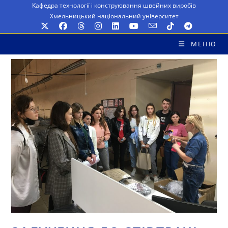
Перейти
Кафедра технології і конструювання швейних виробів
Хмельницький національний університет
до
вмісту
МЕНЮ