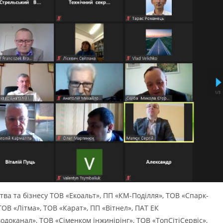
тва та бізнесу ТОВ «Екоальт», ПП «КМ-Поділля», ТОВ «Спарк-
В «Літма», ТОВ «Карат», ПП «Вітнел», ПАТ ЕК
доканал», ТОВ «Сіменком інжинірінг», ТОВ «ТопСітіСервіс»,