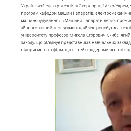
Української електротехнічної корпорації Аско-Укрем, 
програм кафедри машин і апаратів, електромеханічни
машинобудування», «Машини і апарати легкої промисло
«Енергетичний менеджмент», «Електропобутова технік
університету професор Микола Єгорович Скиба, який 
заходу, що об’єднує представників навчальних заклад
підприємств та фірм, що є стейкхолдерами освітніх п