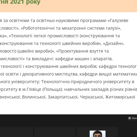
я за освітніми та освітньо-науковими програмами «Галузеве
вості», «Робототехнічні та мехатронні системи галузі»,
а», «Технології легкої промисловості (конструювання та
 конструювання та технології швейних виробів», «Дизайн»,
ловості) (швейні вироби)», «Проектування взуття та
мисловості» та викладачі: кафедри машин і апаратів,
технології і конструювання швейних виробів; кафедри технологі
ної освіти і декоративного мистецтва, кафедри вищої математик
ного університету; Технологічно-природничого університету в
рситету в м.Глівіце (Польща); навчальних закладів різних рівні
івненської, Волинської, Закарпатської, Черкаської, Житомирської