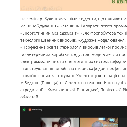
На семінарі були присутніми студенти, що навчаютьс
машинобудування», «Машини і апарати легкої промисло
«Енергетичний менеджмент», «Електропобутова технік
технології швейних виробів), «Художнє моделювання,
«Професійна освіта (технологія виробів легкої промис
галантерейних виробів», «Індустрія моди в легкій про
електромеханічних та енергетичних систем, кафедри 
і конструювання виробів із шкіри; кафедри професій
і комп’ютерних застосувань Хмельницького національ
м.Бидгощ (Польща) та Сілезького технологічного уніве
акредитації з Хмельницької, Вінницької, Львівської, Р
областей.