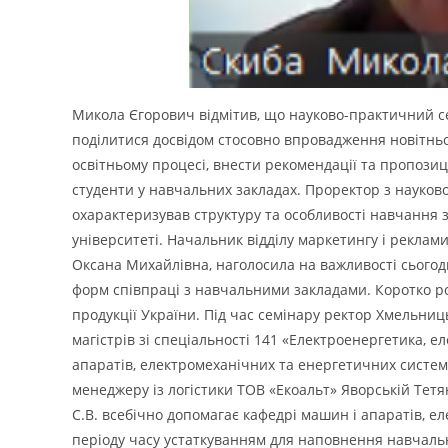
Микола Єгорович відмітив, що науково-практичний се
поділитися досвідом стосовно впровадження новітньо
освітньому процесі, внести рекомендації та пропози
студенти у навчальних закладах. Проректор з науков
охарактеризував структуру та особливості навчання
університеті. Начальник відділу маркетингу і реклам
Оксана Михайлівна, наголосила на важливості сьогодн
форм співпраці з навчальними закладами. Коротко ро
продукції України. Під час семінару ректор Хмельни
магістрів зі спеціальності 141 «Електроенергетика, 
апаратів, електромеханічних та енергетичних систе
менеджеру із логістики ТОВ «Екоальт» Яворській Тетя
С.В. всебічно допомагає кафедрі машин і апаратів, е
періоду часу устаткуванням для наповнення навчальн