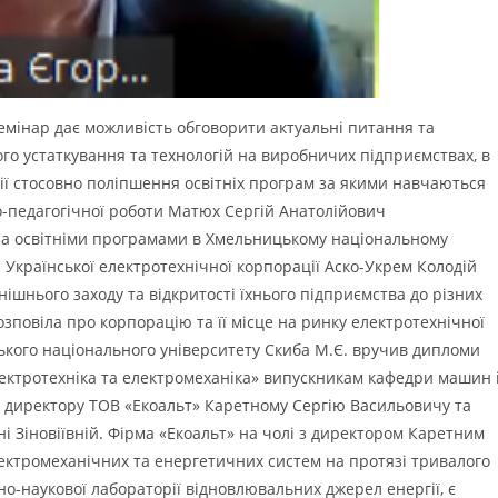
мінар дає можливість обговорити актуальні питання та
го устаткування та технологій на виробничих підприємствах, в
ції стосовно поліпшення освітніх програм за якими навчаються
о-педагогічної роботи Матюх Сергій Анатолійович
 за освітніми програмами в Хмельницькому національному
и Української електротехнічної корпорації Аско-Укрем Колодій
ішнього заходу та відкритості їхнього підприємства до різних
зповіла про корпорацію та її місце на ринку електротехнічної
цького національного університету Скиба М.Є. вручив дипломи
електротехніка та електромеханіка» випускникам кафедри машин 
м директору ТОВ «Екоальт» Каретному Сергію Васильовичу та
ні Зіновіївній. Фірма «Екоальт» на чолі з директором Каретним
лектромеханічних та енергетичних систем на протязі тривалого
о-наукової лабораторії відновлювальних джерел енергії, є