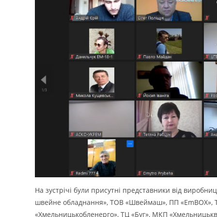
На зустрічі були присутні представники від виробниц
швейне обладнання», ТОВ «Швеймаш», ПП «EmBOX», ТО
«Хмельницькобленерго», ТЦ «Буг», МКП «Хмельницькво