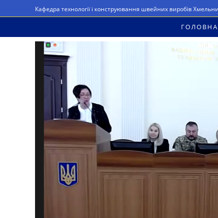
Перейти
Кафедра технології і конструювання швейних виробів Хмельн
до
ГОЛОВНА
вмісту