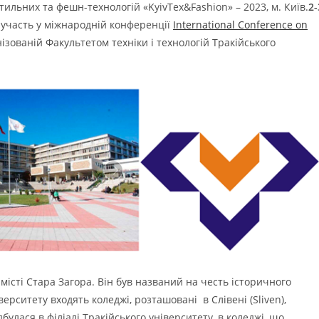
ильних та фешн-технологій «KyivTex&Fashion» – 2023, м. Київ.
2-
участь у міжнародній конференції
International Conference on
нізованій Факультетом техніки і технологій Тракійського
місті Стара Загора. Він був названий на честь історичного
верситету входять коледжі, розташовані в Слівені (Sliven),
булася в філіалі Тракійського університету, в коледжі, що