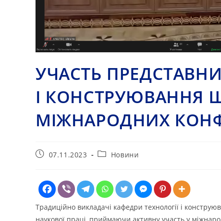
УЧАСТЬ ПРЕДСТАВНИ
І КОНСТРУЮВАННЯ Ш
МІЖНАРОДНИХ КОНФ
Запис
Категорія
07.11.2023
Новини
опубліковано:
запису:
Традиційно викладачі кафедри технології і конструю
наукової праці, приймаючи активну участь у міжнарод