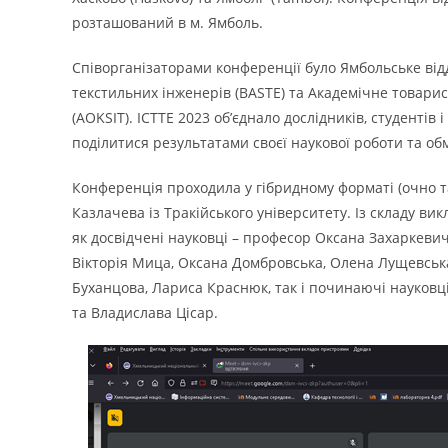
розташований в м. Ямболь.
Співорганізаторами конференції було Ямбольське відд
текстильних інженерів (BASTE) та Академічне товарис
(AOKSIT). ICTTE 2023 об’єднало дослідників, студентів 
поділитися результатами своєї наукової роботи та обм
Конференція проходила у гібридному форматі (очно т
Казлачева із Тракійського університету. Із складу в
як досвідчені науковці – професор Оксана Захаркеви
Вікторія Мица, Оксана Домбровська, Олена Лущевськ
Буханцова, Лариса Краснюк, так і починаючі науковц
та Владислава Цісар.