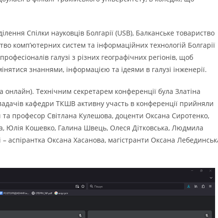
ілення Спілки науковців Болгарії (USB), Балканське товариство
тво комп’ютерних систем та інформаційних технологій Болгарії
і професіоналів галузі з різних географічних регіонів, щоб
інятися знаннями, інформацією та ідеями в галузі інженерії.
а онлайн). Технічним секретарем конференції була Златіна
икладачів кафедри ТКШВ активну участь в конференції прийняли
ч та професор Світлана Кулешова, доценти Оксана Сиротенко,
а, Юлія Кошевко, Галина Швець, Олеся Дітковська, Людмила
і – аспірантка Оксана Хасанова, магістранти Оксана Лебединськ