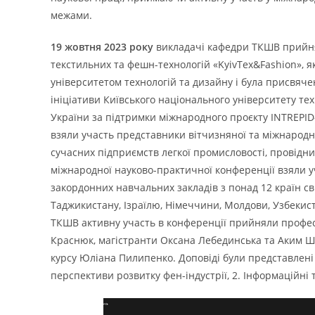
межами.
19 жовтня 2023 року
викладачі кафедри ТКШВ прийнял
текстильних та фешн-технологій «KyivTex&Fashion», 
університетом технологій та дизайну і була присвяч
ініціативи Київського національного університету тех
України за підтримки міжнародного проєкту INTREPID-
взяли участь представники вітчизняної та міжнародно
сучасних підприємств легкої промисловості, провідних
міжнародної науково-практичної конференції взяли у
закордонних навчальних закладів з понад 12 країн світ
Таджикистану, Ізраїлю, Німеччини, Молдови, Узбекиста
ТКШВ активну участь в конференції прийняли профес
Краснюк, магістранти Оксана Лебединська та Аким Шуг
курсу Юліана Пилипенко. Доповіді були представлені
перспективи розвитку фен-індустрії, 2. Інформаційні т