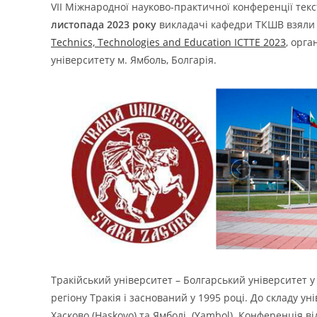
VIІ Міжнародної науково-практичної конференції текст
листопада 2023 року
викладачі кафедри ТКШВ взяли 
Technics, Technologies and Education ICTTE 2023
, орга
університету м. Ямболь, Болгарія.
Тракійський університет – Болгарський університет у 
регіону Тракія і заснований у 1995 році. До складу уні
Хасково (Haskovo) та Ямболі (Yambol). Конференція від