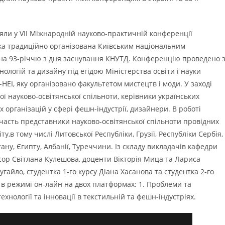
и у VIІ Міжнародній науково-практичній конференції
яка традиційно організована Київським національним
ена 93-річчю з дня заснування КНУТД. Конференцію проведено 
нологій та дизайну під егідою Міністерства освіти і науки
HEI, яку організовано факультетом мистецтв і моди. У заході
ї науково-освітянської спільноти, керівники українських
 організацій у сфері фешн-індустрії, дизайнери. В роботі
часть представники науково-освітянської спільноти провідних
у,в тому числі Литовської Республіки, Грузії, Республіки Сербія,
ну, Єгипту, Албанії, Туреччини. Із складу викладачів кафедри
ор Світлана Кулешова, доценти Вікторія Мица та Лариса
айло, студентка 1-го курсу Діана Хасанова та студентка 2-го
 в режимі он-лайн на двох платформах: 1. Проблеми та
ехнології та інновації в текстильній та фешн-індустріях.