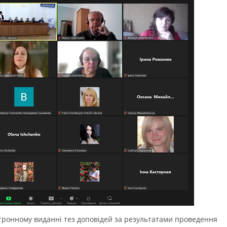
ектронному виданні тез доповідей за результатами проведення