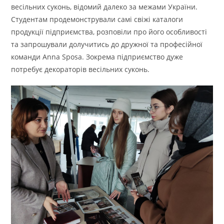
весільних суконь, відомий далеко за межами України.
Студентам продемонстрували самі свіжі каталоги
продукції підприємства, розповіли про його особливості
та запрошували долучитись до дружної та професійної
команди Anna Sposa. Зокрема підприємство дуже
потребує декораторів весільних суконь.