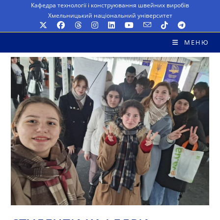
Перейти
Кафедра технології і конструювання швейних виробів
Хмельницький національний університет
до
вмісту
МЕНЮ