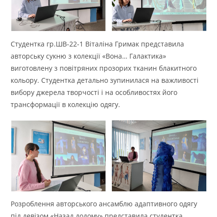
Студентка гр.ШВ-22-1 Віталіна Гримак представила
авторську сукню з колекції «Вона… Галактика»
виготовлену з повітряних прозорих тканин блакитного
кольору. Студентка детально зупинилася на важливості
вибору джерела творчості і на особливостях його
трансформації в колекцію одягу.
Розроблення авторського ансамблю адаптивного одягу
під девізом «Назад додому» представила студентка