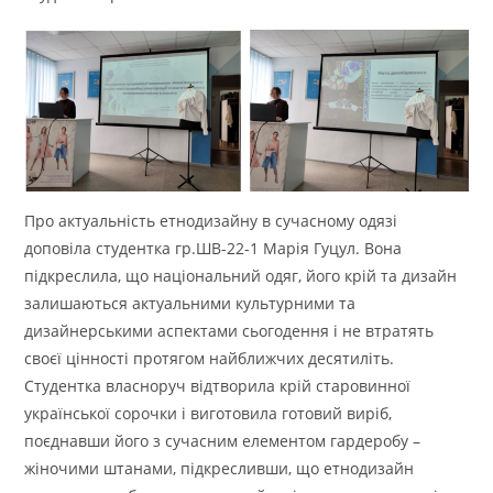
Про актуальність етнодизайну в сучасному одязі
доповіла студентка гр.ШВ-22-1 Марія Гуцул. Вона
підкреслила, що національний одяг, його крій та дизайн
залишаються актуальними культурними та
дизайнерськими аспектами сьогодення і не втратять
своєї цінності протягом найближчих десятиліть.
Студентка власноруч відтворила крій старовинної
української сорочки і виготовила готовий виріб,
поєднавши його з сучасним елементом гардеробу –
жіночими штанами, підкресливши, що етнодизайн