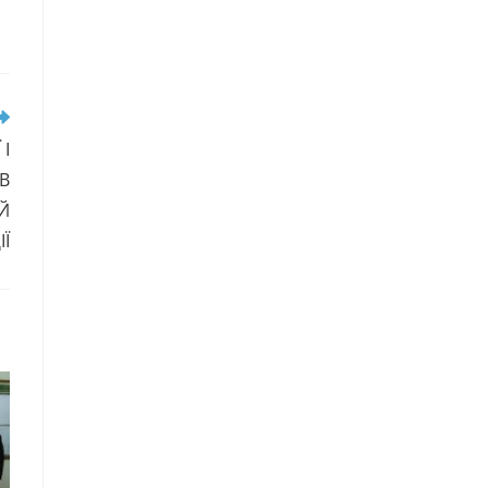
І
В
Й
Ї