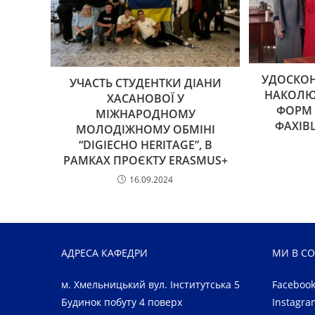
УДОСКО
УЧАСТЬ СТУДЕНТКИ ДІАНИ
НАКОЛЮ
ХАСАНОВОЇ У
ФОРМ 
МІЖНАРОДНОМУ
ФАХІВ
МОЛОДІЖНОМУ ОБМІНІ
“DIGIECHO HERITAGE”, В
РАМКАХ ПРОЄКТУ ERASMUS+
16.09.2024
АДРЕСА КАФЕДРИ
МИ В С
м. Хмельницький вул. Інститутська 5
Faceboo
Будинок побуту 4 поверх
Instagra