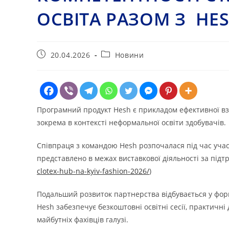
ОСВІТА РАЗОМ З HE
Запис
Категорія
20.04.2026
Новини
опубліковано:
запису:
Програмний продукт Hesh є прикладом ефективної взаєм
зокрема в контексті неформальної освіти здобувачів.
Співпраця з командою Hesh розпочалася під час участ
представлено в межах виставкової діяльності за під
clotex-hub-na-kyiv-fashion-2026/
)
Подальший розвиток партнерства відбувається у форм
Hesh забезпечує безкоштовні освітні сесії, практичн
майбутніх фахівців галузі.