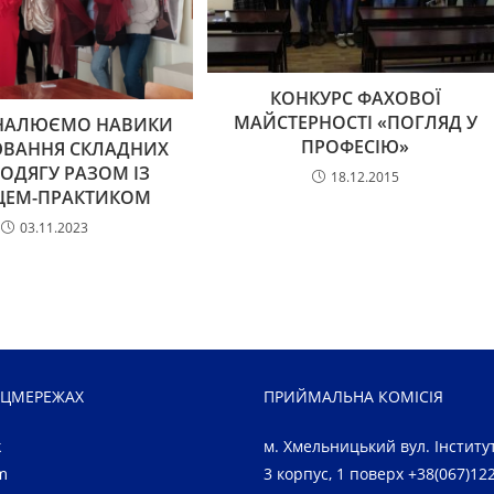
КОНКУРС ФАХОВОЇ
МАЙСТЕРНОСТІ «ПОГЛЯД У
НАЛЮЄМО НАВИКИ
ПРОФЕСІЮ»
ВАННЯ СКЛАДНИХ
ОДЯГУ РАЗОМ ІЗ
18.12.2015
ЦЕМ-ПРАКТИКОМ
03.11.2023
ОЦМЕРЕЖАХ
ПРИЙМАЛЬНА КОМІСІЯ
k
м. Хмельницький вул. Інститут
m
3 корпус, 1 поверх +38(067)12