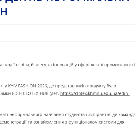
SH
одії освіти, бізнесу та інновацій у сфері легкої промисловості
і у KYIV FASHION 2026, де представників продукту було
тримки EDIH CLOTEX-HUB (дет.
https://clotex.khmnu.edu.ua/edih-
аті неформального навчання студентів і аспірантів, де команд
і демонстрації та ознайомлення з функціоналом системи для