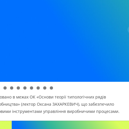
0
1
2
3
ізовано в межах ОК «Основи теорії типологічних рядів
робництва» (лектор Оксана ЗАХАРКЕВИЧ), що забезпечило
овими інструментами управління виробничими процесами.