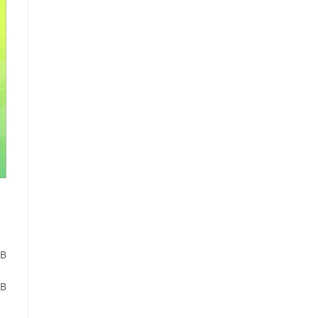
ШВ
ШВ