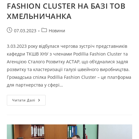
FASHION CLUSTER НА БАЗІ ТОВ
ХМЕЛЬНИЧАНКА
Запис
Категорія
07.03.2023
Новини
опубліковано:
запису:
3.03.2023 року відбулася чергова зустріч представників
кафедри ТКШВ ХНУ з членами Podillia Fashion Cluster та
Агенцією Сталого Розвитку АСТАР, що об’єдналися задля
розвитку та кластеризації галузі швейного виробництва.
Громадська спілка Podillia Fashion Cluster – це платформа
для партнерства у сфері…
ЗУСТРІЧ
Читати Далі
ВИКЛАДАЧІВ
КАФЕДРИ
З
ПРЕДСТАВНИКАМИ
PODILLIA
FASHION
CLUSTER
НА