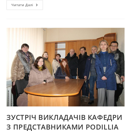
ОБГОВОРЕННЯ
Читати Далі
ОСВІТНЬО-
ПРОФЕСІЙНОЇ
ПРОГРАМИ
ПІДГОТОВКИ
МАГІСТРА
«КОНСТРУЮВАННЯ
ТА
ТЕХНОЛОГІЇ
ШВЕЙНИХ
ВИРОБІВ»
З
ПРЕДСТАВНИКАМИ
АКАДЕМІЧНОЇ
СПІЛЬНОТИ
ЗУСТРІЧ ВИКЛАДАЧІВ КАФЕДРИ
З ПРЕДСТАВНИКАМИ PODILLIA