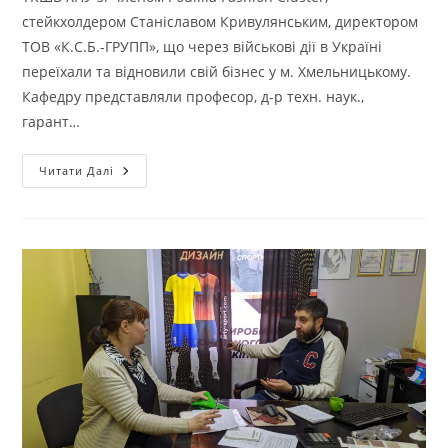
стейкхолдером Станіславом Кривулянським, директором
ТОВ «К.С.Б.-ГРУПП», що через військові дії в Україні
переїхали та відновили свій бізнес у м. Хмельницькому.
Кафедру представляли професор, д-р техн. наук.,
гарант…
ОБГОВОРЕННЯ
Читати Далі
ОСВІТНЬО-
ПРОФЕСІЙНИХ
ПРОГРАМ
ПІДГОТОВКИ
БАКАЛАВРА
І
МАГІСТРА
«КОНСТРУЮВАННЯ
ТА
ТЕХНОЛОГІЇ
ШВЕЙНИХ
ВИРОБІВ»
ЗІ
СТЕЙКХОЛДЕРАМИ