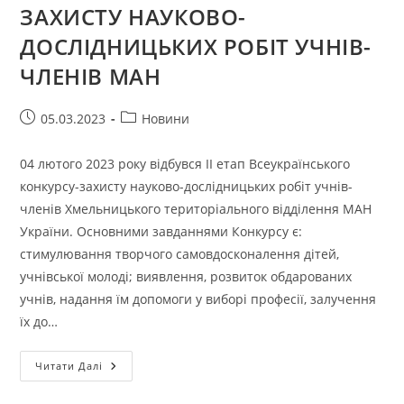
ЗАХИСТУ НАУКОВО-
ДОСЛІДНИЦЬКИХ РОБІТ УЧНІВ-
ЧЛЕНІВ МАН
Запис
Категорія
05.03.2023
Новини
опубліковано:
запису:
04 лютого 2023 року відбувся ІІ етап Всеукраїнського
конкурсу-захисту науково-дослідницьких робіт учнів-
членів Хмельницького територіального відділення МАН
України. Основними завданнями Конкурсу є:
стимулювання творчого самовдосконалення дітей,
учнівської молоді; виявлення, розвиток обдарованих
учнів, надання їм допомоги у виборі професії, залучення
їх до…
РОБОТА
Читати Далі
ВИКЛАДАЧІВ
КАФЕДРИ
ТЕХНОЛОГІЇ