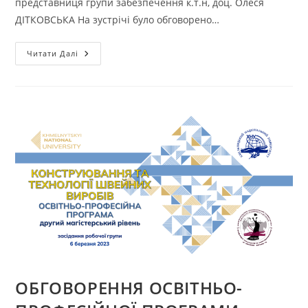
представниця групи забезпечення к.т.н, доц. Олеся
ДІТКОВСЬКА На зустрічі було обговорено…
ОБГОВОРЕННЯ
Читати Далі
ОСВІТНЬО-
ПРОФЕСІЙНОЇ
ПРОГРАМИ
ПІДГОТОВКИ
МАГІСТРА
«КОНСТРУЮВАННЯ
ТА
ТЕХНОЛОГІЇ
ШВЕЙНИХ
ВИРОБІВ»
ЗІ
СТЕЙКХОЛДЕРАМИ
ОБГОВОРЕННЯ ОСВІТНЬО-