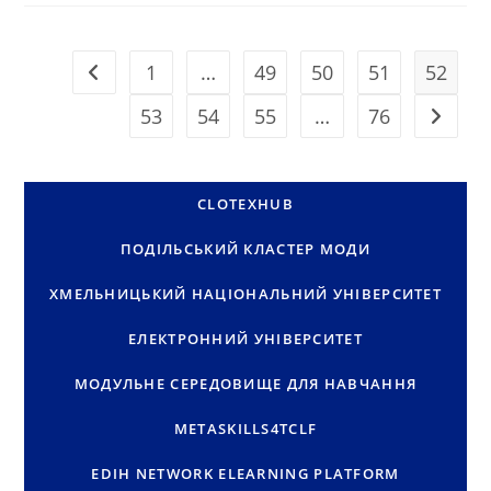
І
КОНСТРУЮВАННЯ
ШВЕЙНИХ
ВИРОБІВ
1
…
49
50
51
52
Перейти до попередньої сторінки
У
СКЛАДІ
ЖУРІ
53
54
55
…
76
Перейти
ІІ
ЕТАПУ
ВСЕУКРАЇНСЬКОГО
КОНКУРСУ-
ЗАХИСТУ
НАУКОВО-
CLOTEXHUB
ДОСЛІДНИЦЬКИХ
РОБІТ
УЧНІВ-
ПОДІЛЬСЬКИЙ КЛАСТЕР МОДИ
ЧЛЕНІВ
МАН
ХМЕЛЬНИЦЬКИЙ НАЦІОНАЛЬНИЙ УНІВЕРСИТЕТ
ЕЛЕКТРОННИЙ УНІВЕРСИТЕТ
МОДУЛЬНЕ СЕРЕДОВИЩЕ ДЛЯ НАВЧАННЯ
METASKILLS4TCLF
EDIH NETWORK ELEARNING PLATFORM