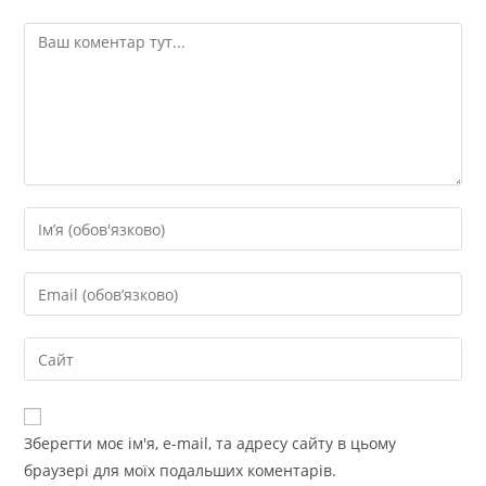
Коментар
Введіть
своє
ім'я
Введіть
або
свою
ім'я
електронну
Введіть
користувача,
адресу,
URL-
щоб
щоб
адресу
прокоментувати
прокоментувати
сайту
Зберегти моє ім'я, e-mail, та адресу сайту в цьому
(необов’язково)
браузері для моїх подальших коментарів.