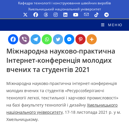
Перейти
Кафедра технології і конструювання швейних виробів
Хмельницький національний університет
до
вмісту
МЕНЮ
Міжнародна науково-практична
Інтернет-конференція молодих
вчених та студентів 2021
Міжнародна науково-практична інтернет-конференція
молодих вчених та студентів «Ресурсозберігаючі
технології легкої, текстильної і харчової промисловості»
на базі факультету технологій і дизайну
Хмельницького
національного університету
, 17-18 листопада 2021 р. у м.
Хмельницькому.