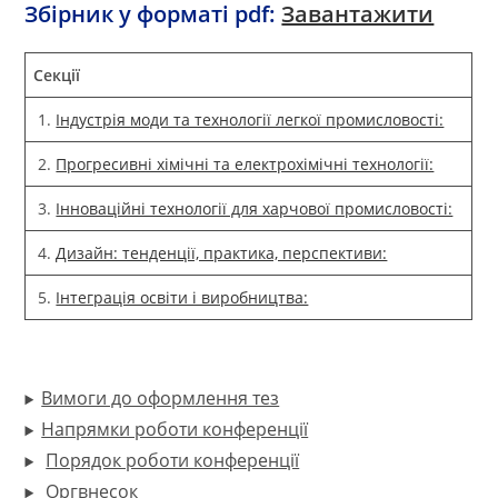
Збірник у форматі pdf:
Завантажити
Секції
1.
Індустрія моди та технології легкої промисловості:
2.
Прогресивні хімічні та електрохімічні технології:
3.
Інноваційні технології для харчової промисловості:
4.
Дизайн: тенденції, практика, перспективи:
5.
Інтеграція освіти і виробництва:
Вимоги до оформлення тез
Напрямки роботи конференції
Порядок роботи конференції
Оргвнесок