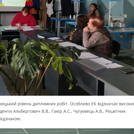
дницький рівень дипломних робіт. Особливо ЕК відзначає високи
уденти Альбертович В.В., Гаюр А.С., Чугуєвець А.В., Решетник
відзнакою.