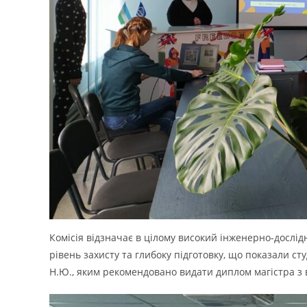
Комісія відзначає в цілому високий інженерно-дослі
рівень захисту та глибоку підготовку, що показали ст
Н.Ю., яким рекомендовано видати диплом магістра з 