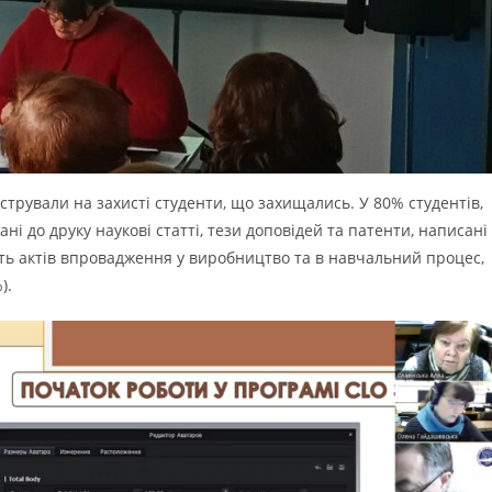
стрували на захисті студенти, що захищались. У 80% студентів,
ані до друку наукові статті, тези доповідей та патенти, написані
сть актів впровадження у виробництво та в навчальний процес,
).