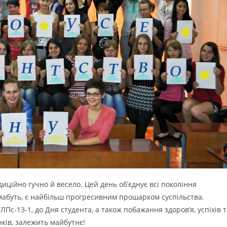
ційно гучно й весело. Цей день об’єднує всі покоління
, мабуть, є найбільш прогресивним прошарком суспільства.
Пс-13-1, до Дня студента, а також побажання здоров’я, успіхів т
нків, залежить майбутнє!