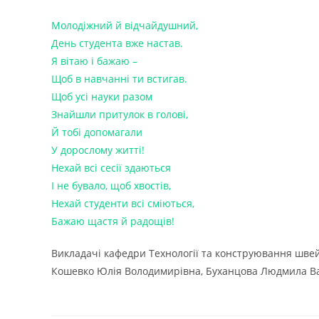
Молодіжний й відчайдушний,
День студента вже настав.
Я вітаю і бажаю –
Щоб в навчанні ти встигав.
Щоб усі науки разом
Знайшли притулок в голові,
Й тобі допомагали
У дорослому житті!
Нехай всі сесії здаються
І не бувало, щоб хвостів,
Нехай студенти всі сміються,
Бажаю щастя й радощів!
Викладачі кафедри Технології та конструювання шве
Кошевко Юлія Володимирівна, Буханцова Людмила Ва