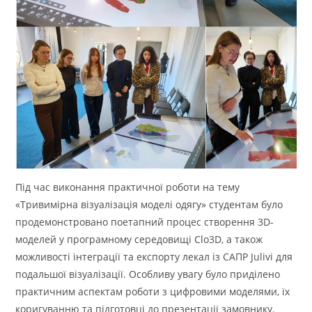
Під час виконання практичної роботи на тему
«Тривимірна візуалізація моделі одягу» студентам було
продемонстровано поетапний процес створення 3D-
моделей у програмному середовищі Clo3D, а також
можливості інтеграції та експорту лекал із САПР Julivi для
подальшої візуалізації. Особливу увагу було приділено
практичним аспектам роботи з цифровими моделями, їх
коригуванню та підготовці до презентації замовнику.