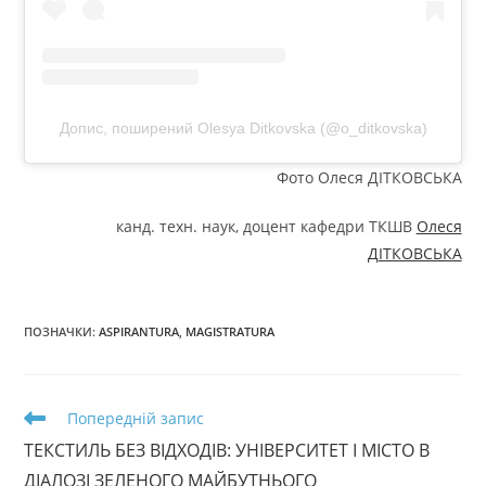
Допис, поширений Olesya Ditkovska (@o_ditkovska)
Фото Олеся ДІТКОВСЬКА
канд. техн. наук, доцент кафедри ТКШВ
Олеся
ДІТКОВСЬКА
ПОЗНАЧКИ
:
ASPIRANTURA
,
MAGISTRATURA
Прочитати
Попередній запис
більше
ТЕКСТИЛЬ БЕЗ ВІДХОДІВ: УНІВЕРСИТЕТ І МІСТО В
статей
ДІАЛОЗІ ЗЕЛЕНОГО МАЙБУТНЬОГО