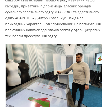
спікером став аспірант першого року навчання нашої
кафедри, приватний підприємець, власник брендів
сучасного спортивного одягу MAXSPORT та адаптивного
одягу ADAPTIME – Дмитро Ковальчук. Захід мав
прикладний характер і був спрямований на поглиблення
практичних навичок здобувачів освіти у сфері цифрових
технологій проєктування одягу.