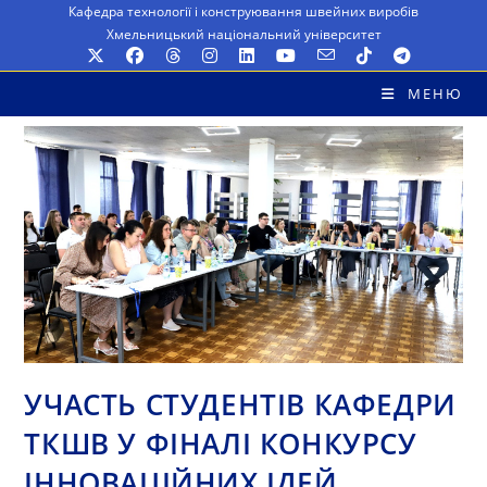
Перейти
Кафедра технології і конструювання швейних виробів
Хмельницький національний університет
до
вмісту
МЕНЮ
УЧАСТЬ СТУДЕНТІВ КАФЕДРИ
ТКШВ У ФІНАЛІ КОНКУРСУ
ІННОВАЦІЙНИХ ІДЕЙ