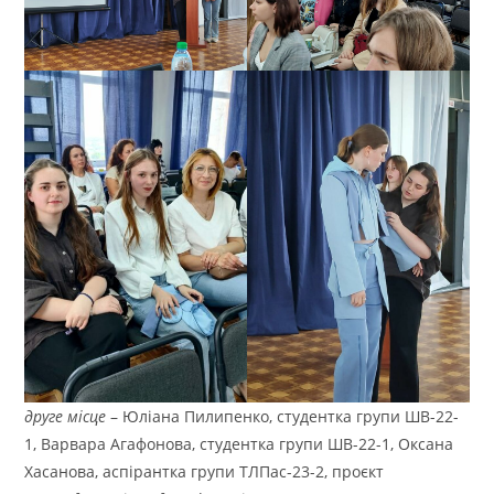
друге місце
– Юліана Пилипенко, студентка групи ШВ-22-
1, Варвара Агафонова, студентка групи ШВ-22-1, Оксана
Хасанова, аспірантка групи ТЛПас-23-2, проєкт