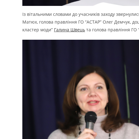
Із вітальними словами до учасників заходу звернули
Матюх, голова правління ГО “АСТАР” Олег Демчук, до
кластер моди”
Галина Швець
та голова правління ГО 