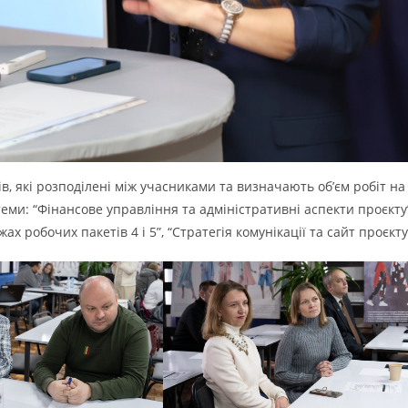
в, які розподілені між учасниками та визначають об’єм робіт на
теми: “Фінансове управління та адміністративні аспекти проєкту”
х робочих пакетів 4 і 5”, “Стратегія комунікації та сайт проєкту