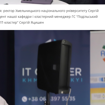
ся: ректор Хмельницького національного університету Сергій
цент нашої кафедри і кластерний менеджер ГС “Подільський
“ІТ-кластер” Сергій Яцишен