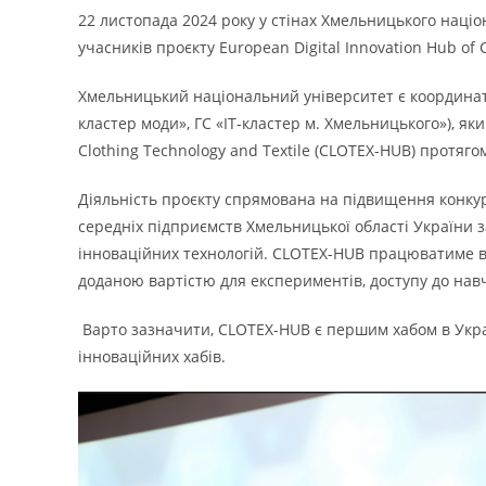
22 листопада 2024 року у стінах Хмельницького націо
учасників проєкту European Digital Innovation Hub of 
Хмельницький національний університет є координато
кластер моди», ГС «ІТ-кластер м. Хмельницького»), яки
Clothing Technology and Textile (CLOTEX-HUB) протяго
Діяльність проєкту спрямована на підвищення конку
середніх підприємств Хмельницької області України 
інноваційних технологій. CLOTEX-HUB працюватиме в
доданою вартістю для експериментів, доступу до навч
Варто зазначити, CLOTEX-HUB є першим хабом в Укра
інноваційних хабів.