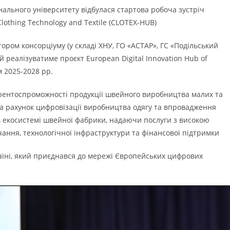
нального університету відбулася стартова робоча зустріч
Clothing Technology and Textile (CLOTEX-HUB)
ром консорціуму (у складі ХНУ, ГО «АСТАР», ГС «Подільський
й реалізуватиме проєкт European Digital Innovation Hub of
м 2025-2028 рр.
рентоспроможності продукції швейного виробництва малих та
за рахунок цифровізації виробництва одягу та впровадження
 екосистемі швейної фабрики, надаючи послуги з високою
ання, технологічної інфраструктури та фінансової підтримки
їні, який приєднався до мережі Європейських цифрових