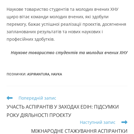
Наукове товариство студентів та молодих вчених ХНУ
щиро вітає команди молодих вчених, які здобули
перемогу, бажає успішної реалізації проєктів, досягнення
запланованих результатів та нових наукових і
професійних здобутків.
Наукове товариство студентів та молодих вчених ХНУ
ПОЗНАЧКИ
:
ASPIRANTURA
,
НАУКА
Прочитати
Попередній запис
більше
УЧАСТЬ АСПІРАНТІВ У ЗАХОДАХ EDIH: ПІДСУМКИ
статей
РОКУ ДІЯЛЬНОСТІ ПРОЄКТУ
Наступний запис
МІЖНАРОДНЕ СТАЖУВАННЯ АСПІРАНТКИ