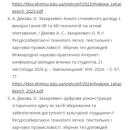
https://tksv.khmnu.edu.ua/inetconf/2023/dyakova_zahar
kevich_2023.pdf
А. Дякова, О. Захаркевич Аналіз споживчого досвіду з
використання VR та AR-технологій на основі
опитування. / Дякова А. С., Захаркевич О. В //
Ресурсозберігаючі технології легкої, текстильної і
харчової промисловості: збірник тез доповідей
Міжнародної науково-практичної Інтернет-
конференції молодих вчених та студентів, 21
листопада 2024 р. – Хмельницький: ХНУ, 2024. – С. 67-
71
https://tksv.khmnu.edu.ua/inetconf/2024/dyakova_zahar
kevich_2024.pdf
А. Дякова, О. Захаркевич Цифрова реконструкція
історичного одягу як засіб збереження та
забезпечення доступності культурної спадщини //
Ресурсозберігаючі технології легкої, текстильної і
харчової промисловості: збірник тез доповідей