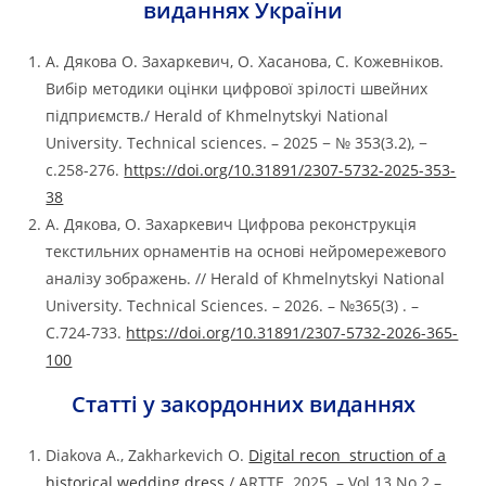
виданнях України
А. Дякова О. Захаркевич, О. Хасанова, С. Кожевніков.
Вибір методики оцінки цифрової зрілості швейних
підприємств./ Herald of Khmelnytskyi National
University. Technical sciences. – 2025 − № 353(3.2), −
с.258-276.
https://doi.org/10.31891/2307-5732-2025-353-
38
А. Дякова, О. Захаркевич Цифрова реконструкція
текстильних орнаментів на основі нейромережевого
аналізу зображень. // Herald of Khmelnytskyi National
University. Technical Sciences. – 2026. – №365(3) . –
С.724-733.
https://doi.org/10.31891/2307-5732-2026-365-
100
Статті у закордонних виданнях
Diakova А., Zakharkevich О.
Digital recon struction of a
historical wedding dress
/ ARTTE. 2025. – Vol 13 No 2 –