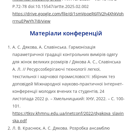
P.72-78 doi:10.15547/artte.2025.02.002
https://drive.google.com/file/d/1smVpoeR6FlV2h4XhkVoh
rrnuEPwYh7i8/view
Матеріали конференцій
А. С. Дякова, А. Славінська. Гармонізація
параметричної градації контрольних вимірів одягу
для жінок великих розмірів / Дякова А. С., Славінська
А. Л. // Ресурсозберігаючі технології легкої,
текстильної і харчової промисловості: збірник тез
доповідей Міжнародної науково-практичної Інтернет-
конференції молодих вчених та студентів, 24
листопада 2022 р. – Хмельницький: ХНУ, 2022. – С. 100-
101.
https://tksv.khmnu.edu.ua/inetconf/2022/dyakova_slavin
ska.pdf
Л. В. Краснюк, А. С. Дякова. Розробка ансамблю