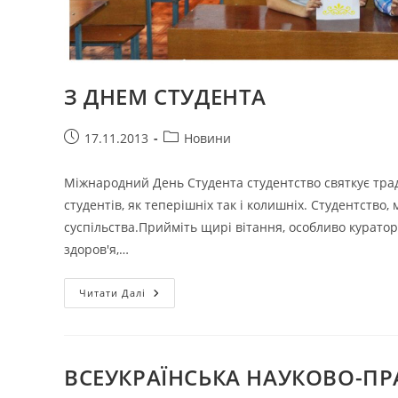
З ДНЕМ СТУДЕНТА
Запис
Категорія
17.11.2013
Новини
опубліковано:
запису:
Міжнародний День Студента студентство святкує тради
студентів, як теперішніх так і колишніх. Студентств
суспільства.Прийміть щирі вітання, особливо куратор
здоров'я,…
З
Читати Далі
ДНЕМ
СТУДЕНТА
ВСЕУКРАЇНСЬКА НАУКОВО-ПР