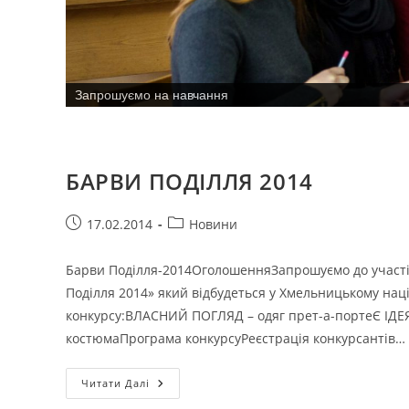
Методичне забезпечення
БАРВИ ПОДІЛЛЯ 2014
Запис
Категорія
17.02.2014
Новини
опубліковано:
запису:
Барви Поділля-2014ОголошенняЗапрошуємо до участі 
Поділля 2014» який відбудеться у Хмельницькому наці
конкурсу:ВЛАСНИЙ ПОГЛЯД – одяг прет-а-портеЄ ІДЕЯ
костюмаПрограма конкурсуРеєстрація конкурсантів…
БАРВИ
Читати Далі
ПОДІЛЛЯ
2014