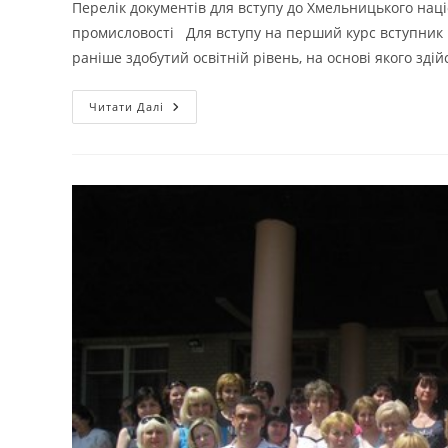
Перелік документів для вступу до Хмельницького наці
промисловості Для вступу на перший курс вступник 
раніше здобутий освітній рівень, на основі якого здій
ПЕРЕЛІК
Читати Далі
ДОКУМЕНТІВ
ДЛЯ
ВСТУПУ
ДО
ХНУ
НА
НАПРЯМ
ТЕХНОЛОГІЯ
ВИРОБІВ
ЛЕГКОЇ
ПРОМИСЛОВОСТІ