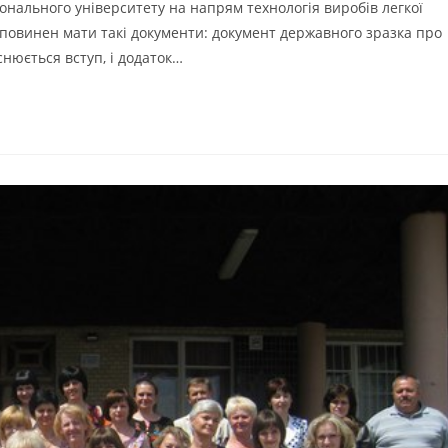
онального університету на напрям технологія виробів легкої
повинен мати такі документи: документ державного зразка про
снюється вступ, і додаток…