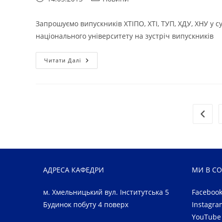
опубліковано:
запису:
Запрошуємо випускників ХТІПО, ХТІ, ТУП, ХДУ, ХНУ у с
національного університету на зустріч випускників
ЗУСТРІЧ
Читати Далі
ВИПУСКНИКІВ
Перей
АДРЕСА КАФЕДРИ
МИ В С
м. Хмельницький вул. Інститутська 5
Faceboo
Будинок побуту 4 поверх
Instagra
YouTube