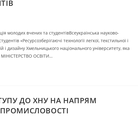
ТІВ
ія молодих вчених та студентівВсеукраїнська науково-
дентів «Ресурсозберігаючі технології легкої, текстильної і
гій і дизайну Хмельницького національного університету, яка
у. МІНІСТЕРСТВО ОСВІТИ…
ТУПУ ДО ХНУ НА НАПРЯМ
Ї ПРОМИСЛОВОСТІ