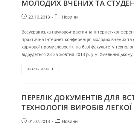
МОЛОДИХ ВЧЕНИХ ТА СТУДЕН
Запис
Категорія
23.10.2013
Новини
опубліковано:
запису:
Всеукраїнська науково-практична Інтернет-конференц
практична Інтернет-конференція молодих вчених та сту
харчової промисловості», на базі факультету техноло
відбудеться 23-25 жовтня 2013 р. у м. Хмельницьком
ВСЕУКРАЇНСЬКА
Читати Далі
НАУКОВО-
ПРАКТИЧНА
ІНТЕРНЕТ-
КОНФЕРЕНЦІЯ
МОЛОДИХ
ВЧЕНИХ
ПЕРЕЛІК ДОКУМЕНТІВ ДЛЯ ВС
ТА
СТУДЕНТІВ
ТЕХНОЛОГІЯ ВИРОБІВ ЛЕГКО
Запис
Категорія
01.07.2013
Новини
опубліковано:
запису: