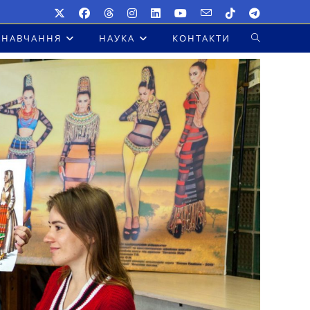
НАВЧАННЯ
НАУКА
КОНТАКТИ
ПЕРЕМКНУТ
ПОШУК
НА
ВЕБ-
САЙТІ