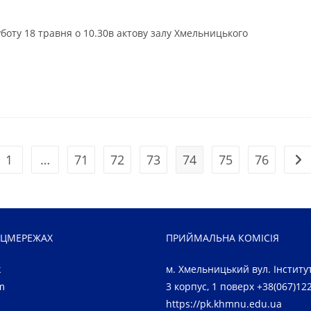
уботу 18 травня о 10.30в актову залу Хмельницького
1
…
71
72
73
74
75
76
ти до попередньої сторінки
Пер
ОЦМЕРЕЖАХ
ПРИЙМАЛЬНА КОМІСІЯ
k
м. Хмельницький вул. Інститут
m
3 корпус, 1 поверх +38(067)12
https://pk.khmnu.edu.ua