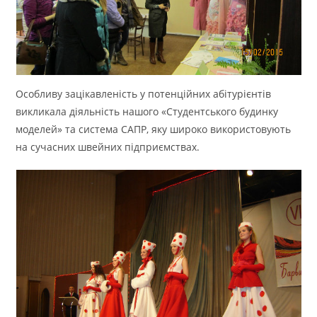
Особливу зацікавленість у потенційних абітурієнтів
викликала діяльність нашого «Студентського будинку
моделей» та система САПР, яку широко використовують
на сучасних швейних підприємствах.