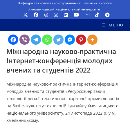
Перейти
Кафедра технології і конструювання швейних виробів
Хмельницький національний університет
до
вмісту
МЕНЮ
Міжнародна науково-практична
Інтернет-конференція молодих
вчених та студентів 2022
Міжнародна науково-практична інтернет-конференція
молодих вчених та студентів «Ресурсозберігаючі
технології легкої, текстильної і харчової промисловості»
на базі факультету технологій і дизайну
Хмельницького
національного університету
, 24 листопада 2022 р. у м.
Хмельницькому.