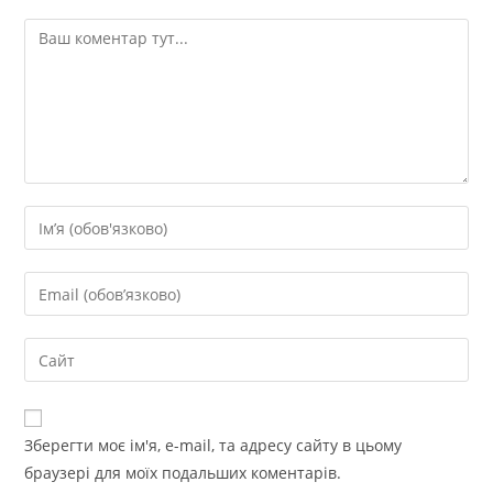
Коментар
Введіть
своє
ім'я
Введіть
або
свою
ім'я
електронну
Введіть
користувача,
адресу,
URL-
щоб
щоб
адресу
прокоментувати
прокоментувати
сайту
Зберегти моє ім'я, e-mail, та адресу сайту в цьому
(необов’язково)
браузері для моїх подальших коментарів.