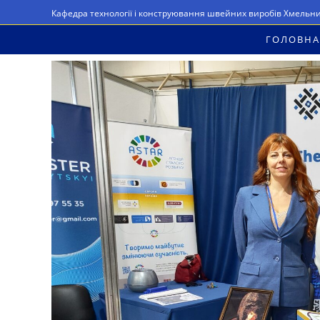
Перейти
Кафедра технології і конструювання швейних виробів Хмельн
до
ГОЛОВНА
вмісту