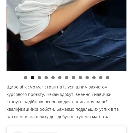
0
1
2
3
Щиро вітаємо магістрантів із успішним захистом
курсового проєкту. Нехай здобуті знання і навички
стануть надійною основою для написання вашої
кваліфікаційної роботи. Бажаємо подальших успіхів та
натхнення на шляху до здобуття ступеня магістра.