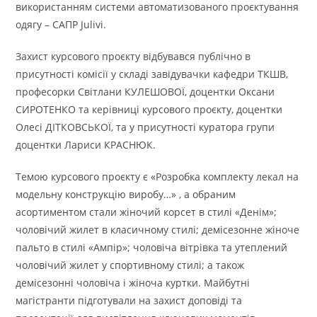
використанням системи автоматизованого проєктування
одягу – САПР Julivi.
Захист курсового проєкту відбувався публічно в
присутності комісії у складі завідувачки кафедри ТКШВ,
професорки Світлани КУЛЕШОВОЇ, доцентки Оксани
СИРОТЕНКО та керівниці курсового проєкту, доцентки
Олесі ДІТКОВСЬКОЇ, та у присутності куратора групи
доцентки Лариси КРАСНЮК.
Темою курсового проєкту є «Розробка комплекту лекал на
модельну конструкцію виробу…» , а обраним
асортиментом стали жіночий корсет в стилі «Денім»;
чоловічий жилет в класичному стилі; демісезонне жіноче
пальто в стилі «Ампір»; чоловіча вітрівка та утеплений
чоловічий жилет у спортивному стилі; а також
демісезонні чоловіча і жіноча куртки. Майбутні
магістранти підготували на захист доповіді та