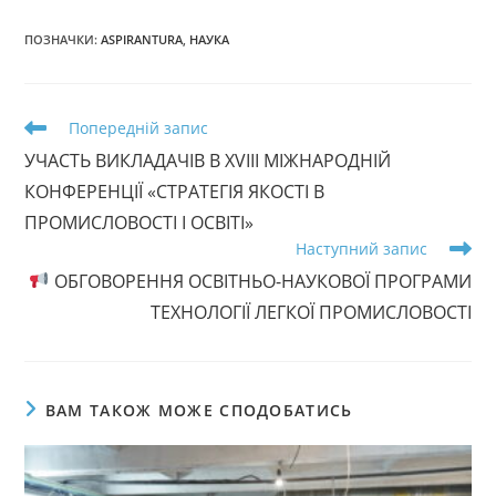
ПОЗНАЧКИ
:
ASPIRANTURA
,
НАУКА
Прочитати
Попередній запис
більше
УЧАСТЬ ВИКЛАДАЧІВ В XVIII МІЖНАРОДНІЙ
статей
КОНФЕРЕНЦІЇ «СТРАТЕГІЯ ЯКОСТІ В
ПРОМИСЛОВОСТІ І ОСВІТІ»
Наступний запис
ОБГОВОРЕННЯ ОСВІТНЬО-НАУКОВОЇ ПРОГРАМИ
ТЕХНОЛОГІЇ ЛЕГКОЇ ПРОМИСЛОВОСТІ
ВАМ ТАКОЖ МОЖЕ СПОДОБАТИСЬ