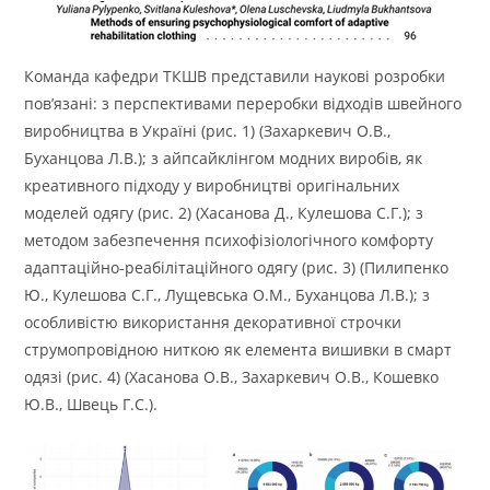
Команда кафедри ТКШВ представили наукові розробки
пов’язані: з перспективами переробки відходів швейного
виробництва в Україні (рис. 1) (Захаркевич О.В.,
Буханцова Л.В.); з айпсайклінгом модних виробів, як
креативного підходу у виробництві оригінальних
моделей одягу (рис. 2) (Хасанова Д., Кулешова С.Г.); з
методом забезпечення психофізіологічного комфорту
адаптаційно-реабілітаційного одягу (рис. 3) (Пилипенко
Ю., Кулешова С.Г., Лущевська О.М., Буханцова Л.В.); з
особливістю використання декоративної строчки
струмопровідною ниткою як елемента вишивки в смарт
одязі (рис. 4) (Хасанова О.В., Захаркевич О.В., Кошевко
Ю.В., Швець Г.С.).