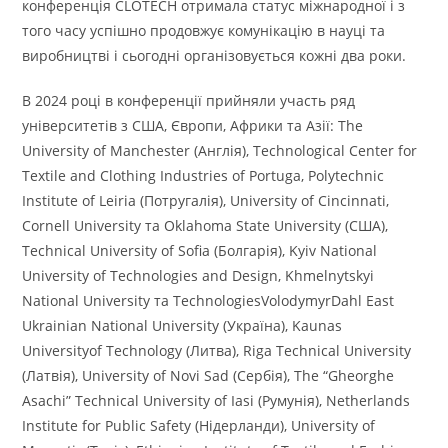
конференція CLOTECH отримала статус міжнародної і з
того часу успішно продовжує комунікацію в науці та
виробництві і сьогодні організовується кожні два роки.
В 2024 році в конференції прийняли участь ряд
університетів з США, Європи, Африки та Азії: The
University of Manchester (Англія), Technological Center for
Textile and Clothing Industries of Portuga, Polytechnic
Institute of Leiriа (Потругалія), University of Cincinnati,
Cornell University та Оklahoma State University (США),
Technical University of Sofia (Болгарія), Kyiv National
University of Technologies and Design, Khmelnytskyi
National University та TechnologiesVolodymyrDahl East
Ukrainian National University (Україна), Kaunas
Universityof Technology (Литва), Riga Technical University
(Латвія), University of Novi Sad (Сербія), The “Gheorghe
Asachi” Technical University of Iasi (Румунія), Netherlands
Institute for Public Safety (Нідерланди), University of