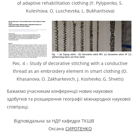
of adaptive rehabilitation clothing (Y. Pylypenko, S.
Kuleshova, O. Luschevska, L. Bukhantsova)
Рис. 4 – Study of decorative stitching with a conductive
thread as an embroidery element in smart clothing (O.
Khasanova, O. Zakharkevich, J. Koshevko, G. Shvets)
Бажаємо учасникам конференції нових наукових
здобутків та розширення географії міжнародної наукової
співпраці.
Відповідальна за НДР кафедри ТКШВ
Оксана
СИРОТЕНКО