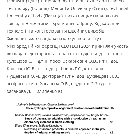
Monastir (Туніс), Ethiopian Institute of Textile and Fashion
Technology (Ефіопія), Menoufia University (Єгипт), Technical
University of Lodz (Польща), низка вищих навчальних
закладів Німеччини, Туреччини та Ірану. Від кафедри
технології та конструювання швейних виробів
Хмельницького національного університету в
міжнародній конференції CLOTECH 2024 прийняли участь
викладачі, докторант, аспірант та студенти: д.т.н. проф.
Кулешова С.Г., д.т.н. проф. Захаркевич О.В., к.т.н. доц.
Кошевко Ю.В., к.т.н. доц. Швець Г.С., к.т.н. доц.
Лущевська О.М., докторант к.т.н. доц. Буханцова Л.В.,
аспірант асист. Хасанова О.В., студенти 2-3 курсів
Хасанова Д., Пилипенко Ю.,