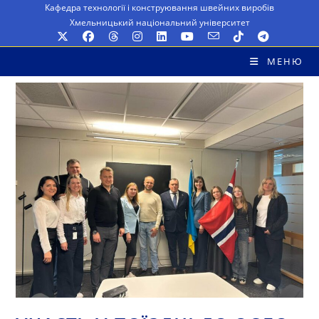
Перейти
Кафедра технології і конструювання швейних виробів
Хмельницький національний університет
до
вмісту
МЕНЮ