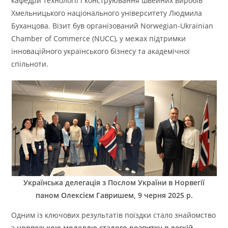
кафедри технології і конструювання швейних виробів
Хмельницького національного університету Людмила
Буханцова. Візит був організований Norwegian-Ukrainian
Chamber of Commerce (NUCC), у межах підтримки
інноваційного українського бізнесу та академічної
спільноти.
Українська делегація з Послом України в Норвегії
паном Олексієм Гавришем, 9 черня 2025 р.
Одним із ключових результатів поїздки стало знайомство
з
норвезькою моделлю сталого розвитку в легкій