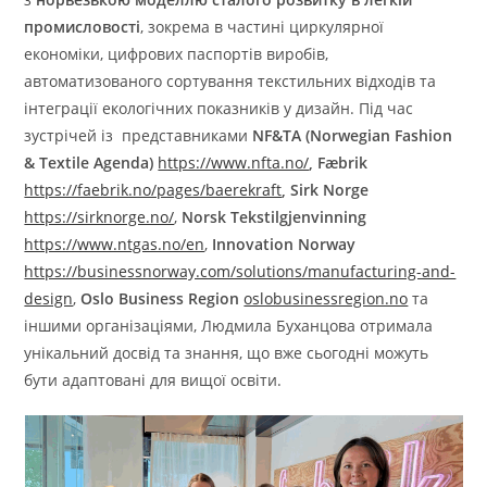
промисловості
, зокрема в частині циркулярної
економіки, цифрових паспортів виробів,
автоматизованого сортування текстильних відходів та
інтеграції екологічних показників у дизайн. Під час
зустрічей із представниками
NF&TA (Norwegian Fashion
& Textile Agenda)
https://www.nfta.no/
, Fæbrik
https://faebrik.no/pages/baerekraft
, Sirk Norge
https://sirknorge.no/
,
Norsk Tekstilgjenvinning
https://www.ntgas.no/en
,
Innovation Norway
https://businessnorway.com/solutions/manufacturing-and-
design
,
Oslo Business Region
oslobusinessregion.no
та
іншими організаціями, Людмила Буханцова отримала
унікальний досвід та знання, що вже сьогодні можуть
бути адаптовані для вищої освіти.