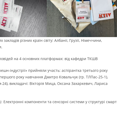
закладів різних країн світу: Албанії, Грузії, Німеччини,
и.
повідей на 4 основних платформах: від кафедри ТКШВ
ешн-індустрії» прийняли участь: аспірантка третього року
 першого року навчання Дмитро Ковальчук (гр. ТЛПас-25-1),
24), викладачі: Вікторія Мица, Оксана Захаркевич, Лариса
: Електронні компоненти та сенсорні системи у структурі смарт