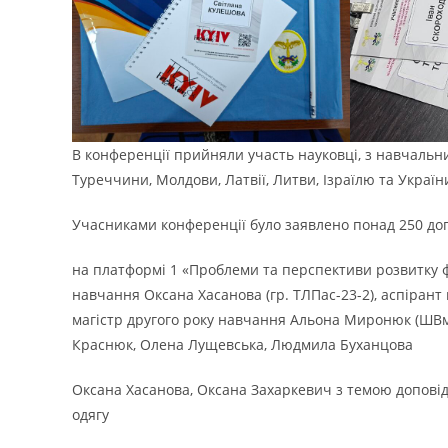
В конференції прийняли участь науковці, з навчальних 
Туреччини, Молдови, Латвії, Литви, Ізраїлю та Україн
Учасниками конференції було заявлено понад 250 до
на платформі 1 «Проблеми та перспективи розвитку ф
навчання Оксана Хасанова (гр. ТЛПас-23-2), аспірант
магістр другого року навчання Альона Миронюк (ШВм-
Краснюк, Олена Лущевська, Людмила Буханцова
Оксана Хасанова, Оксана Захаркевич з темою доповіді
одягу