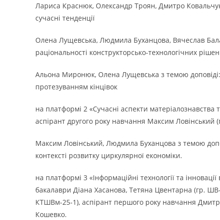
Лариса Краснюк, Олександр Троян, Дмитро Ковальчук 
сучасні тенденції
Олена Лущевська, Людмила Буханцова, Вячеслав Бала
раціональності конструкторсько-технологічних рішен
Альона Миронюк, Олена Лущевська з темою доповіді:
протезуванням кінцівок
на платформі 2 «Сучасні аспекти матеріалознавства т
аспірант другого року навчання Максим Ловінський (
Максим Ловінський, Людмила Буханцова з темою допов
контексті розвитку циркулярної економіки.
на платформі 3 «Інформаційні технології та інновації
бакалаври Діана Хасанова, Тетяна Цвентарна (гр. ШВ-
КТШВм-25-1), аспірант першого року навчання Дмитро 
Кошевко.