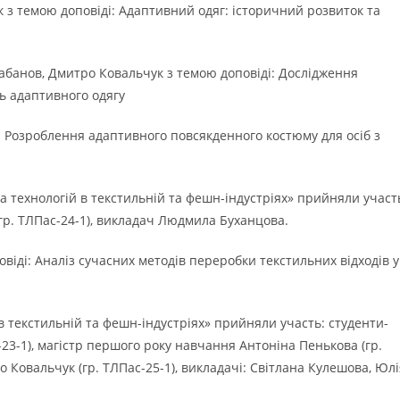
з темою доповіді: Адаптивний одяг: історичний розвиток та
банов, Дмитро Ковальчук з темою доповіді: Дослідження
ь адаптивного одягу
 Розроблення адаптивного повсякденного костюму для осіб з
а технологій в текстильній та фешн-індустріях» прийняли участ
гр. ТЛПас-24-1), викладач Людмила Буханцова.
іді: Аналіз сучасних методів переробки текстильних відходів у
 в текстильній та фешн-індустріях» прийняли участь: студенти-
23-1), магістр першого року навчання Антоніна Пенькова (гр.
Ковальчук (гр. ТЛПас-25-1), викладачі: Світлана Кулешова, Юлі