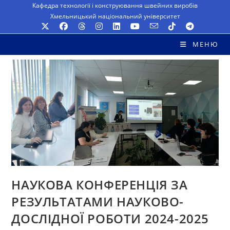
Перейти
Кафедра технології і конструювання швейних виробів
Хмельницький національний університет
до
вмісту
МЕНЮ
НАУКОВА КОНФЕРЕНЦІЯ ЗА
РЕЗУЛЬТАТАМИ НАУКОВО-
ДОСЛІДНОЇ РОБОТИ 2024-2025