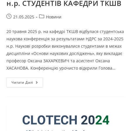
н.р. СТУДЕНТІВ КАФЕДРИ ТКШВ
Запис
Категорія
21.05.2025
Новини
опубліковано:
запису:
20 травня 2025 р. на кафедрі ТКШВ відбулася студентська
наукова конференція за результатами НДРС за 2024-2025
н.р. Наукові розробки виконувалися студентами в межах
дисципліни «Основи наукових досліджень», яку викладає
професор Оксана ЗАХАРКЕВИЧ та асистент Оксана
ХАСАНОВА. Конференцію урочисто відкрили Голова…
НАУКОВА
Читати Далі
КОНФЕРЕНЦІЯ
ЗА
РЕЗУЛЬТАТАМИ
НАУКОВО-
ДОСЛІДНОЇ
РОБОТИ
2024-
2025
Н.р.
СТУДЕНТІВ
КАФЕДРИ