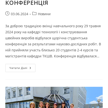
КОНФЕРЕНЦІЯ
Запис
Категорія
03.06.2024
Новини
опубліковано:
запису:
За доброю традицією вкінці навчального року 29 травня
2024 року на кафедрі технології і конструювання
швейних виробів відбулася щорічна студентська
конференція за результатами науково-дослідних робіт. В
ній прийняли участь близько 20 студентів 2-4 курсів та
магістрантів кафедри ТКШВ. Конференція відбувалася…
НА
Читати Далі
КАФЕДРІ
ТЕХНОЛОГІЇ
І
КОНСТРУЮВАННЯ
ШВЕЙНИХ
ВИРОБІВ
ВІДБУЛАСЯ
ЩОРІЧНА
СТУДЕНТСЬКА
НАУКОВА
КОНФЕРЕНЦІЯ