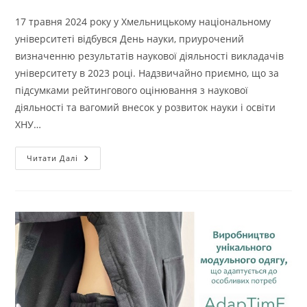
опубліковано:
запису:
17 травня 2024 року у Хмельницькому національному
університеті відбувся День науки, приурочений
визначенню результатів наукової діяльності викладачів
університету в 2023 році. Надзвичайно приємно, що за
підсумками рейтингового оцінювання з наукової
діяльності та вагомий внесок у розвиток науки і освіти
ХНУ…
ВІТАЄМО
Читати Далі
КАФЕДРУ
ТЕХНОЛОГІЇ
І
КОНСТРУЮВАННЯ
ШВЕЙНИХ
ВИРОБІВ
З
ПЕРШИМ
МІСЦЕМ
У
РЕЙТИНГУ
ХНУ
З
НАУКОВОЇ
ДІЯЛЬНОСТІ