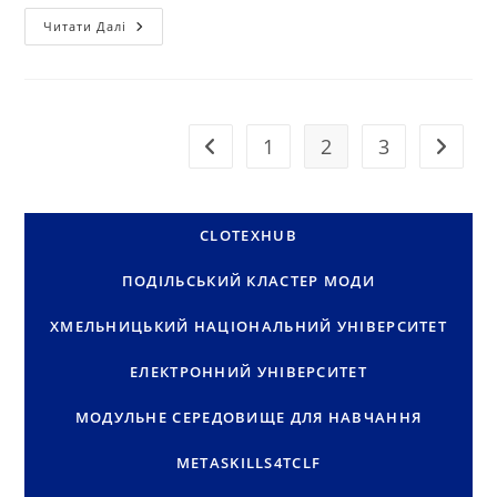
ПЕРЕМОГА
Читати Далі
СТАРТАПУ
КОМАНДИ
ХНУ
У
ТРЕТІЙ
ХВИЛІ
АКСЕЛЕРАЦІЇ
1
2
3
Перейти до попередньої сторінки
Перейти
UMIDO/GEF
GCIP
UKRAINE
CLOTEXHUB
ПОДІЛЬСЬКИЙ КЛАСТЕР МОДИ
ХМЕЛЬНИЦЬКИЙ НАЦІОНАЛЬНИЙ УНІВЕРСИТЕТ
ЕЛЕКТРОННИЙ УНІВЕРСИТЕТ
МОДУЛЬНЕ СЕРЕДОВИЩЕ ДЛЯ НАВЧАННЯ
METASKILLS4TCLF