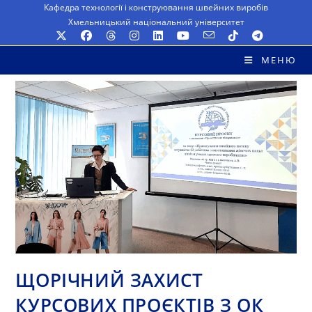
Перейти
Кафедра технології і конструювання швейних виробів
Хмельницький національний університет
до
вмісту
МЕНЮ
ЩОРІЧНИЙ ЗАХИСТ
КУРСОВИХ ПРОЄКТІВ З ОК