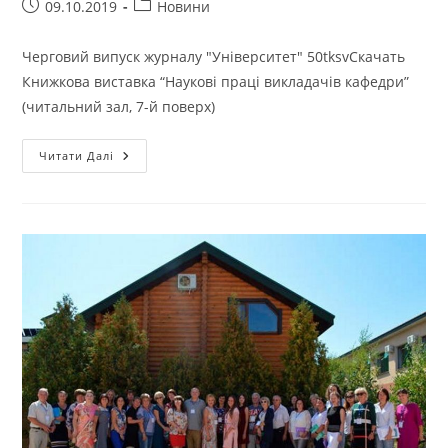
Запис
Категорія
09.10.2019
Новини
опубліковано:
запису:
Черговий випуск журналу "Університет" 50tksvСкачать
Книжкова виставка “Наукові праці викладачів кафедри”
(читальний зал, 7-й поверх)
ДО
Читати Далі
ЮВІЛЕЮ
КАФЕДРИ
ТЕХНОЛОГІЇ
ТА
КОНСТРУЮВАННЯ
ШВЕЙНИХ
ВИРОБІВ