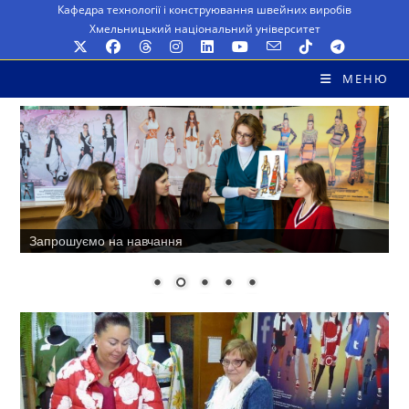
Перейти
Кафедра технології і конструювання швейних виробів
Хмельницький національний університет
до
вмісту
МЕНЮ
Методичне забезпечення