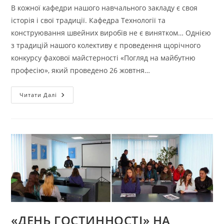
В кожної кафедри нашого навчального закладу є своя
історія і свої традиції. Кафедра Технології та
конструювання швейних виробів не є винятком… Однією
з традицій нашого колективу є проведення щорічного
конкурсу фахової майстерності «Погляд на майбутню
професію», який проведено 26 жовтня…
КОНКУРС
Читати Далі
ФАХОВОЇ
МАЙСТЕРНОСТІ
НА
КАФЕДРІ
ТЕХНОЛОГІЇ
ТА
КОНСТРУЮВАННЯ
ШВЕЙНИХ
ВИРОБІВ
«ДЕНЬ ГОСТИННОСТІ» НА