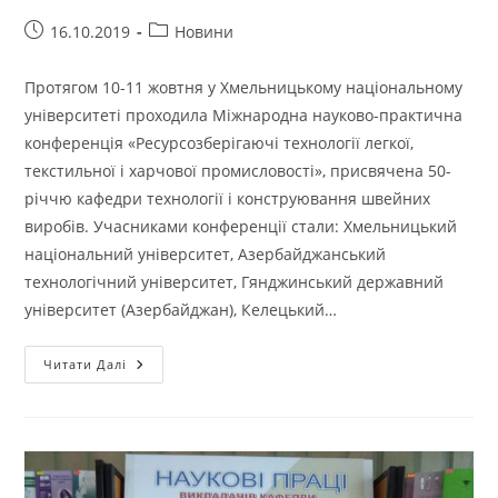
Запис
Категорія
16.10.2019
Новини
опубліковано:
запису:
Протягом 10-11 жовтня у Хмельницькому національному
університеті проходила Міжнародна науково-практична
конференція «Ресурсозберігаючі технології легкої,
текстильної і харчової промисловості», присвячена 50-
річчю кафедри технології і конструювання швейних
виробів. Учасниками конференції стали: Хмельницький
національний університет, Азербайджанський
технологічний університет, Гянджинський державний
університет (Азербайджан), Келецький…
У
Читати Далі
ХНУ
ВІДБУЛАСЬ
МІЖНАРОДНА
КОНФЕРЕНЦІЯ
«РЕСУРСОЗБЕРІГАЮЧІ
ТЕХНОЛОГІЇ
ЛЕГКОЇ,
ТЕКСТИЛЬНОЇ