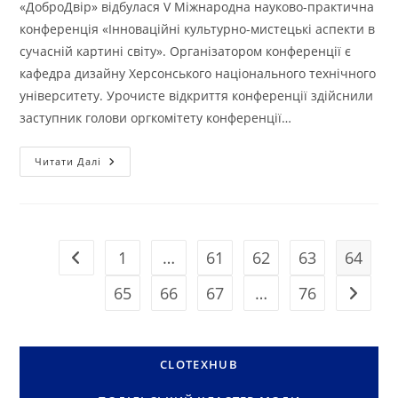
«ДоброДвір» відбулася V Міжнародна науково-практична
конференція «Інноваційні культурно-мистецькі аспекти в
сучасній картині світу». Організатором конференції є
кафедра дизайну Херсонського національного технічного
університету. Урочисте відкриття конференції здійснили
заступник голови оргкомітету конференції…
УЧАСТЬ
Читати Далі
ВИКЛАДАЧІВ
КАФЕДРИ
ТЕХНОЛОГІЇ
І
КОНСТРУЮВАННЯ
ХНУ
У
1
…
61
62
63
64
Перейти до попередньої сторінки
V
МІЖНАРОДНІЙ
НАУКОВО-
65
66
67
…
76
Перейти
ПРАКТИЧНІЙ
КОНФЕРЕНЦІЇ
У
ХЕРСОНСЬКОМУ
НАЦІОНАЛЬНОМУ
ТЕХНІЧНОМУ
CLOTEXHUB
УНІВЕРСИТЕТІ