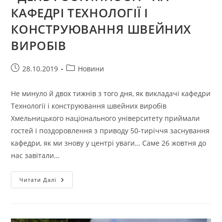
КАФЕДРІ ТЕХНОЛОГІЇ І
КОНСТРУЮВАННЯ ШВЕЙНИХ
ВИРОБІВ
Запис
Категорія
28.10.2019
Новини
опубліковано:
запису:
Не минуло й двох тижнів з того дня, як викладачі кафедри
Технології і конструювання швейних виробів
Хмельницького національного університету приймали
гостей і поздоровлення з приводу 50-тиріччя заснування
кафедри, як ми знову у центрі уваги… Саме 26 жовтня до
нас завітали…
«ДЕНЬ
Читати Далі
ГОСТИННОСТІ»
НА
КАФЕДРІ
ТЕХНОЛОГІЇ
І
КОНСТРУЮВАННЯ