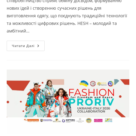
співробітництво сприяє обміну досвідом, формуванню
нових ідей і створенню сучасних рішень для
виготовлення одягу, що поєднують традиційні технології
та можливості цифрових рішень. HESH – молодий та
амбітний…
ГОСТЬОВА
Читати Далі
ЛЕКЦІЯ
З
ОК
«МОДЕЛЮВАННЯ
ТЕХНОЛОГІЧНИХ
ПРОЦЕСІВ»
ДЛЯ
ЗДОБУВАЧІВ
ПЕРШОГО
(БАКАЛАВРСЬКОГО)
РІВНЯ
ОСВІТИ