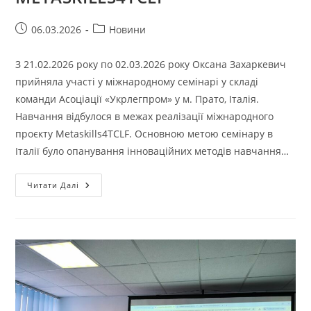
Запис
Категорія
06.03.2026
Новини
опубліковано:
запису:
З 21.02.2026 року по 02.03.2026 року Оксана Захаркевич
прийняла участі у міжнародному семінарі у складі
команди Асоціації «Укрлегпром» у м. Прато, Італія.
Навчання відбулося в межах реалізації міжнародного
проєкту Metaskills4TCLF. Основною метою семінару в
Італії було опанування інноваційних методів навчання…
РЕЗУЛЬТАТИ
Читати Далі
УЧАСТІ
У
МІЖНАРОДНІЙ
НАВЧАЛЬНІЙ
ПРОГРАМІ
ПРОЄКТУ
METASKILLS4TCLF