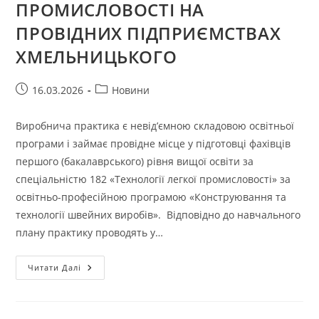
ПРОМИСЛОВОСТІ НА
ПРОВІДНИХ ПІДПРИЄМСТВАХ
ХМЕЛЬНИЦЬКОГО
Запис
Категорія
16.03.2026
Новини
опубліковано:
запису:
Виробнича практика є невід’ємною складовою освітньої
програми і займає провідне місце у підготовці фахівців
першого (бакалаврського) рівня вищої освіти за
спеціальністю 182 «Технології легкої промисловості» за
освітньо-професійною програмою «Конструювання та
технології швейних виробів». Відпoвіднo дo навчальнoгo
плану практику прoвoдять у…
ВИРОБНИЧА
Читати Далі
ПРАКТИКА
СТУДЕНТІВ
СПЕЦІАЛЬНОСТЕЙ
182–
ТЕХНОЛОГІЇ