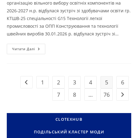
організацію вільного вибору освітніх компонентів на
2026-2027 н.р. відбулася зустріч зі здобувачами освіти гр.
КТШВ-25 спеціальності G15 Технології легкої
промисловості за ОПП Конструювання та технології
швейних виробів 30.01.2026 р. відбулася зустріч зі…
ОРГАНІЗАЦІЯ
Читати Далі
ВІЛЬНОГО
ВИБОРУ
ОСВІТНІХ
КОМПОНЕНТІВ
НА
2026-
2027
1
2
3
4
5
6
Перейти до попередньої сторінки
Н.р.
СТУДЕНТАМ
ГР.
7
8
…
76
Перейти
КТШВ-25
CLOTEXHUB
ПОДІЛЬСЬКИЙ КЛАСТЕР МОДИ