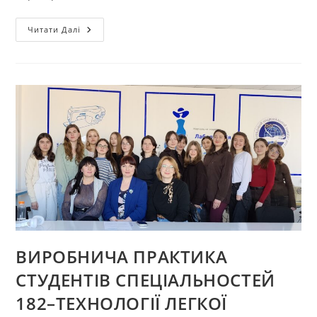
ВІТАЄМО
Читати Далі
АСПІРАНТА
ДМИТРА
КОВАЛЬЧУКА
ІЗ
ПЕРЕМОГОЮ
У
VIII
ВСЕУКРАЇНСЬКОМУ
КОНКУРСІ
ПРОФЕСІЙНОЇ
МАЙСТЕРНОСТІ
«FASHION
PRORYV»
ВИРОБНИЧА ПРАКТИКА
СТУДЕНТІВ СПЕЦІАЛЬНОСТЕЙ
182–ТЕХНОЛОГІЇ ЛЕГКОЇ