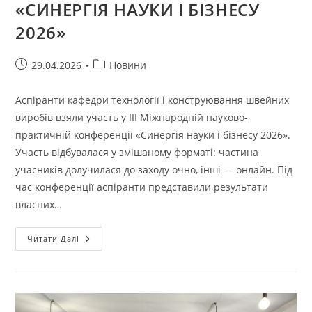
«СИНЕРГІЯ НАУКИ І БІЗНЕСУ
2026»
Запис
Категорія
29.04.2026
Новини
опубліковано:
запису:
Аспіранти кафедри технології і конструювання швейних
виробів взяли участь у ІІІ Міжнародній науково-
практичній конференції «Синергія науки і бізнесу 2026».
Участь відбувалася у змішаному форматі: частина
учасників долучилася до заходу очно, інші — онлайн. Під
час конференції аспіранти представили результати
власних…
УЧАСТЬ
Читати Далі
АСПІРАНТІВ
СПЕЦІАЛЬНОСТІ
«ТЕХНОЛОГІЇ
ЛЕГКОЇ
ПРОМИСЛОВОСТІ»
У
ІІІ