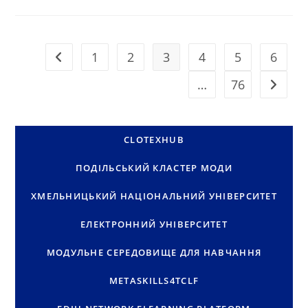
ФОРМУЄ
ЦИФРОВІ
КОМПЕТЕНТНОСТІ
СТУДЕНТІВ
НЕФОРМАЛЬНА
ОСВІТА
1
2
3
4
5
6
Перейти до попередньої сторінки
РАЗОМ
З
HESH
…
76
Перейти
CLOTEXHUB
ПОДІЛЬСЬКИЙ КЛАСТЕР МОДИ
ХМЕЛЬНИЦЬКИЙ НАЦІОНАЛЬНИЙ УНІВЕРСИТЕТ
ЕЛЕКТРОННИЙ УНІВЕРСИТЕТ
МОДУЛЬНЕ СЕРЕДОВИЩЕ ДЛЯ НАВЧАННЯ
METASKILLS4TCLF