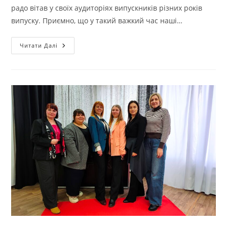
радо вітав у своїх аудиторіях випускників різних років
випуску. Приємно, що у такий важкий час наші…
КАФЕДРА
Читати Далі
ТКШВ
ГОСТИННО
ВІТАЄ
СВОЇХ
ВИПУСКНИКІВ