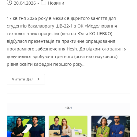
Запис
Категорія
20.04.2026
Новини
опубліковано:
запису:
17 квітня 2026 року в межах відкритого заняття для
студентів бакалаврату ШВ-22-1 з ОК «Моделювання
технологічних процесів» (лектор Юлія КОШЕВКО)
відбулася презентація та практичне опрацювання
програмного забезпечення Hesh. До відкритого заняття
долучилися здобувачі третього (освітньо-наукового)
рівня освіти кафедри першого року…
ЦИФРОВІ
Читати Далі
ІНСТРУМЕНТИ
В
ДІЇ:
ГОСТЬОВА
ЛЕКЦІЯ
АСПІРАНТІВ
ПРО
ВПРОВАДЖЕННЯ
HESH
У
ВИРОБНИЧИЙ
ПРОЦЕС
БІЗНЕСУ