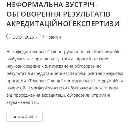
НЕФОРМАЛЬНА ЗУСТРІЧ-
ОБГОВОРЕННЯ РЕЗУЛЬТАТІВ
АКРЕДИТАЦІЙНОЇ ЕКСПЕРТИЗИ
Запис
Категорія
30.04.2026
Новини
опубліковано:
запису:
На кафедрі технології і конструювання швейних виробів
відбулася неформальна зустріч аспірантів та їхніх
наукових керівників, присвячена обговоренню
результатів акредитаційної експертизи освітньо-наукової
програми «Технології легкої промисловості». У дружній та
відкритій атмосфері учасники обмінялися враженнями
від проходження акредитації, обговорили отримані
зауваження та…
НЕФОРМАЛЬНА
Читати Далі
ЗУСТРІЧ-
ОБГОВОРЕННЯ
РЕЗУЛЬТАТІВ