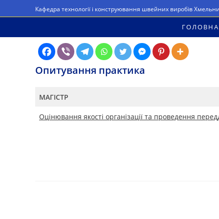
Перейти
Кафедра технології і конструювання швейних виробів Хмельн
до
ГОЛОВНА
вмісту
Опитування практика
МАГІСТР
Оцінювання якості організації та проведення пере