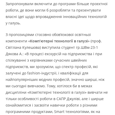
Запропонували включити до програми більше проєктної
роботи, де вони могли б розробляти та презентувати
власні ідеї щодо впровадження інноваційних технологій
у галузь.
З пропозиціями стосовно обов’язкової освітньої
компоненти «
Комп’ютерні технології в галузі
» (проф.
Світлана Кулешова) виступила студент гр.ШВм-23-1
Дякова А.: «В процесі екскурсій на підприємства і при
спілкуванні з керівниками сучасних швейних
підприємств, ми зрозуміли, що спектр професій, які
залучені до fashion-індустрії, і кваліфікації для
найпопулярніших модних професій, значно ширші, ніж
ми сьогодні вивчаємо. Тому, хотілося би в межах
дисципліни «Комп’ютерні технології в галузі» вивчати не
тільки особливості роботи в САПР Джуліві, але і ширше
ознайомитися і засвоїти навички роботи з різними
програмними продуктами, Smart технологіями, як на