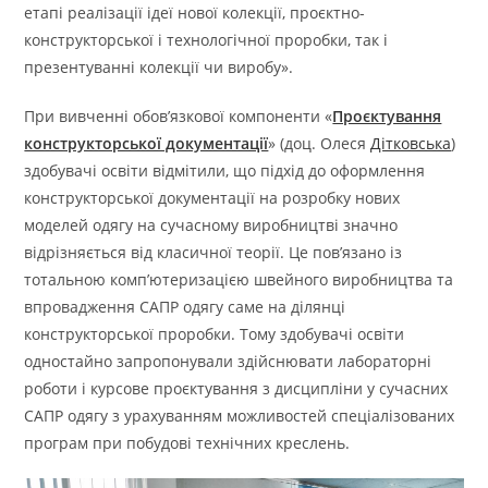
етапі реалізації ідеї нової колекції, проєктно-
конструкторської і технологічної проробки, так і
презентуванні колекції чи виробу».
При вивченні обов’язкової компоненти «
Проєктування
конструкторської документації
» (доц. Олеся
Дітковська
)
здобувачі освіти відмітили, що підхід до оформлення
конструкторської документації на розробку нових
моделей одягу на сучасному виробництві значно
відрізняється від класичної теорії. Це пов’язано із
тотальною комп’ютеризацією швейного виробництва та
впровадження САПР одягу саме на ділянці
конструкторської проробки. Тому здобувачі освіти
одностайно запропонували здійснювати лабораторні
роботи і курсове проєктування з дисципліни у сучасних
САПР одягу з урахуванням можливостей спеціалізованих
програм при побудові технічних креслень.