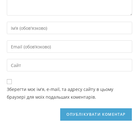
Введіть
своє
ім'я
Введіть
або
свою
ім'я
електронну
Введіть
користувача,
адресу,
URL-
щоб
щоб
адресу
прокоментувати
прокоментувати
сайту
Зберегти моє ім'я, e-mail, та адресу сайту в цьому
(необов’язково)
браузері для моїх подальших коментарів.