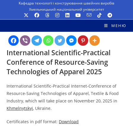
Перейти
Кафедра технології і конструювання швейних виробів
Хмельницький національний університет
до
вмісту
МЕНЮ
International Scientific-Practical
Conference of Resource-Saving
Technologies of
Apparel
2025
International Scientific-Practical Internet-Conference of
Resource-Saving Technologies of Apparel, Textile & Food
Industry, which will take place on November 20, 2025 in
Khmelnytskyi
, Ukraine.
Certificates in pdf format:
Download