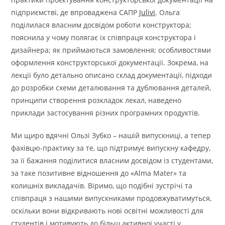
підприємстві, де впроваджена САПР
Julivi
. Ольга
поділилася власним досвідом роботи конструктора;
пояснила у чому полягає їх співпраця конструктора і
дизайнера; як приймаються замовлення; особливостями
оформлення конструкторської документації. Зокрема, на
лекції було детально описано склад документації, підходи
до розробки схеми деталювання та дублювання деталей,
принципи створення розкладок лекал, наведено
приклади застосування різних програмних продуктів.
Ми щиро вдячні Ользі Зубко – нашій випускниці, а тепер
фахівцю-практику за те, що підтримує випускну кафедру,
за її бажання поділитися власним досвідом із студентами,
за таке позитивне відношення до «Alma Mater» та
колишніх викладачів. Віримо, що подібні зустрічі та
співпраця з нашими випускниками продовжуватимуться,
оскільки вони відкривають нові освітні можливості для
студентів і мотивують до більш активної участі у