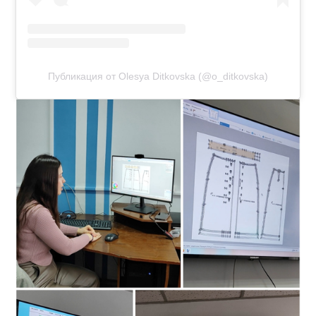
Публикация от Olesya Ditkovska (@o_ditkovska)