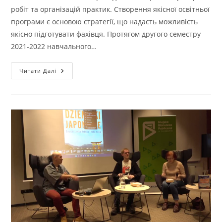
робіт та організацій практик. Створення якісної освітньої
програми є основою стратегії, що надасть можливість
якісно підготувати фахівця. Протягом другого семестру
2021-2022 навчального…
ОБГОВОРЕННЯ
Читати Далі
ОСВІТНЬО-
ПРОФЕСІЙНОЇ
ПРОГРАМИ
ПІДГОТОВКИ
БАКАЛАВРА
«КОНСТРУЮВАННЯ
ТА
ТЕХНОЛОГІЇ
ШВЕЙНИХ
ВИРОБІВ»
ІЗ
УЧАСНИКАМИ
ОСВІТНЬОГО
ПРОЦЕСУ