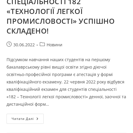
СПЕЦІАЛЬНОСТІ 182
«ТЕХНОЛОГІЇ ЛЕГКОЇ
ПРОМИСЛОВОСТІ» УСПІШНО
СКЛАДЕНО!
Запис
Категорія
30.06.2022
Новини
опубліковано:
запису:
Підсумком навчання наших студентів на першому
бакалаврському рівні вищої освіти згідно діючої
освітньо-професійної програми є атестація у формі
кваліфікаційного екзамену. 22 червня 2022 року відбувся
кваліфікаційний екзамен для студентів спеціальності
«182 – Технології легкої промисловості» денної, заочної та
дистанційної форм…
КВАЛІФІКАЦІЙНИЙ
Читати Далі
ЕКЗАМЕН
НА
ЗДОБУТТЯ