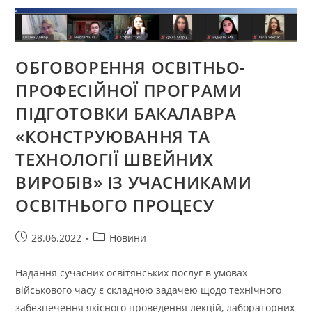
ТА
ТЕХНОЛОГІЇ
ШВЕЙНИХ
ВИРОБІВ»
З
ПРЕДСТАВНИКАМИ
АКАДЕМІЧНОЇ
ОБГОВОРЕННЯ ОСВІТНЬО-
СПІЛЬНОТИ
ПРОФЕСІЙНОЇ ПРОГРАМИ
ПІДГОТОВКИ БАКАЛАВРА
«КОНСТРУЮВАННЯ ТА
ТЕХНОЛОГІЇ ШВЕЙНИХ
ВИРОБІВ» ІЗ УЧАСНИКАМИ
ОСВІТНЬОГО ПРОЦЕСУ
Запис
Категорія
28.06.2022
Новини
опубліковано:
запису:
Надання сучасних освітянських послуг в умовах
військового часу є складною задачею щодо технічного
забезпечення якісного проведення лекцій, лабораторних