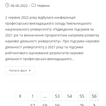
Запис
Категорія
06.06.2022
Новини
опубліковано:
запису:
2 червня 2022 року відбулася конференція
професорсько-викладацького складу Хмельницького
національного університету «Підведення підсумків за
2021 рік та визначення пріоритетних напрямів розвитку
наукової діяльності університету». Про підсумки наукової
діяльності університету у 2021 році та підсумки
рейтингового оцінювання результатів наукової
діяльності професорсько-викладацького…
КОНФЕРЕНЦІЯ
Читати Далі
ПРОФЕСОРСЬКО-
ВИКЛАДАЦЬКОГО
СКЛАДУ
ХМЕЛЬНИЦЬКОГО
НАЦІОНАЛЬНОГО
УНІВЕРСИТЕТУ
1
…
53
54
55
56
Перейти до попередньої сторінки
57
58
59
…
76
Перейти