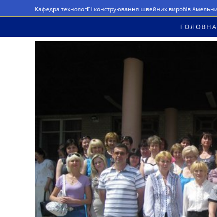
Перейти
Кафедра технології і конструювання швейних виробів Хмельн
до
ГОЛОВНА
вмісту