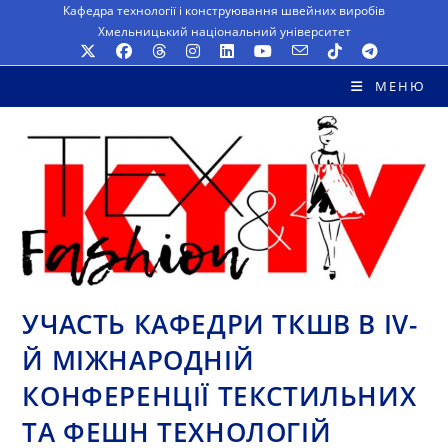
Перейти
Кафедра технології і конструювання швейних виробів
Хмельницький національний університет
до
вмісту
МЕНЮ
УЧАСТЬ КАФЕДРИ ТКШВ В IV-
Й МІЖНАРОДНІЙ
КОНФЕРЕНЦІЇ ТЕКСТИЛЬНИХ
ТА ФЕШН ТЕХНОЛОГІЙ