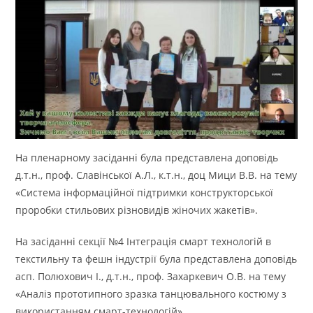
На пленарному засіданні була представлена доповідь
д.т.н., проф. Славінської А.Л., к.т.н., доц Мици В.В. на тему
«Система інформаційної підтримки конструкторської
проробки стильових різновидів жіночих жакетів».
На засіданні секції №4 Інтеграція смарт технологій в
текстильну та фешн індустрії була представлена доповідь
асп. Полюхович І., д.т.н., проф. Захаркевич О.В. на тему
«Аналіз прототипного зразка танцювального костюму з
використанням смарт-технологій».