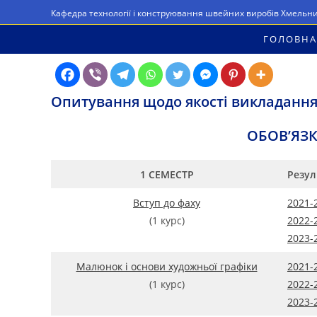
Перейти
Кафедра технології і конструювання швейних виробів Хмельн
до
ГОЛОВНА
вмісту
Опитування щодо якості викладання
ОБОВ’ЯЗ
1 СЕМЕСТР
Резул
Вступ до фаху
2021-
(1 курс)
2022-
2023-
Малюнок і основи художньої графіки
2021-
(1 курс)
2022-
2023-