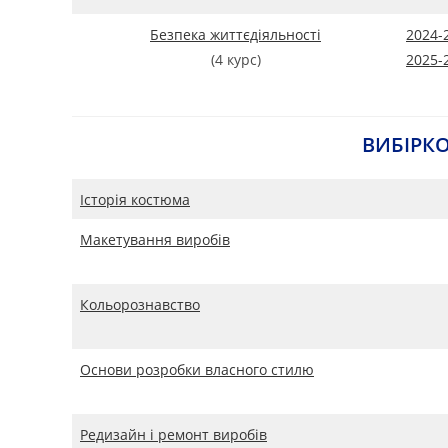
Безпека життєдіяльності
2024-
(4 курс)
2025-
ВИБІРК
Історія костюма
Макетування виробів
Кольорознавство
Основи розробки
в
ласного стилю
Редизайн і ремонт виробів