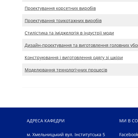
Проектування корсетних виробів
Проектування трикотажних виробів
Стилістика та іміджелогія в індустрії моди
Дизайн-проєктування та виготовлення головних убо
Конструювання і виготовлення одягу зі шкіри
Моделювання технологічних процесів
АДРЕСА КАФЕДРИ
МИ В С
м. Хмельницький вул. Інститутська 5
Faceboo