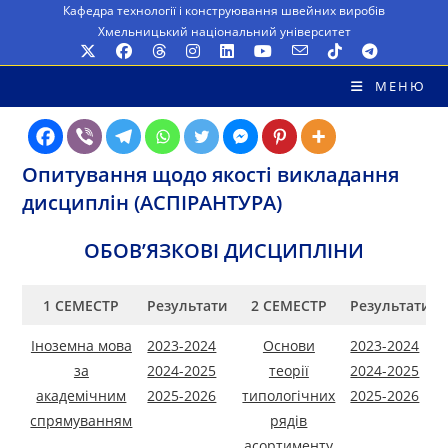
Перейти
Кафедра технології і конструювання швейних виробів
Хмельницький національний університет
до
вмісту
МЕНЮ
Опитування щодо якості викладання
дисциплін (АСПІРАНТУРА)
ОБОВ’ЯЗКОВІ ДИСЦИПЛІНИ
1 СЕМЕСТР
Результати
2 СЕМЕСТР
Результати
Іноземна мова
2023-2024
Основи
2023-2024
за
2024-2025
теорії
2024-2025
академічним
2025-2026
типологічних
2025-2026
спрямуванням
рядів
асортименту